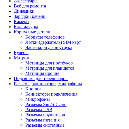
Аксессуары
Всё для ремонта
Динамики
Зарядки, кабели
Камеры
Клавиатуры
Корпусные детали
Корпусы телефонов
Лотки (держатель) SIM карт
Части корпуса ноутбука
Кулеры
Матрицы
Матрицы для ноутбуков
Матрицы для планшетов
Матрицы прочие
Подсветка для телевизоров
Разъёмы, коннекторы, микрофоны
Кнопки
Коннекторы подключения
Микрофоны
Разъемы Sim/SD card
Разъемы USB
Разъемы наушников
Разъемы питания
Разъемы системные