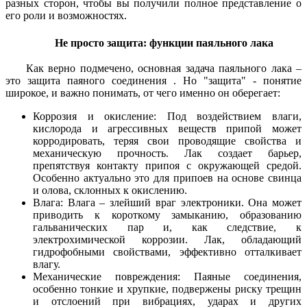
разных сторон, чтобы вы получили полное представление о
его роли и возможностях.
Не просто защита: функции паяльного лака
Как верно подмечено, основная задача паяльного лака –
это защита паяного соединения . Но "защита" - понятие
широкое, и важно понимать, от чего именно он оберегает:
Коррозия и окисление: Под воздействием влаги,
кислорода и агрессивных веществ припой может
корродировать, теряя свои проводящие свойства и
механическую прочность. Лак создает барьер,
препятствуя контакту припоя с окружающей средой.
Особенно актуально это для припоев на основе свинца
и олова, склонных к окислению.
Влага: Влага – злейший враг электроники. Она может
приводить к короткому замыканию, образованию
гальванических пар и, как следствие, к
электрохимической коррозии. Лак, обладающий
гидрофобными свойствами, эффективно отталкивает
влагу.
Механические повреждения: Паяные соединения,
особенно тонкие и хрупкие, подвержены риску трещин
и отслоений при вибрациях, ударах и других