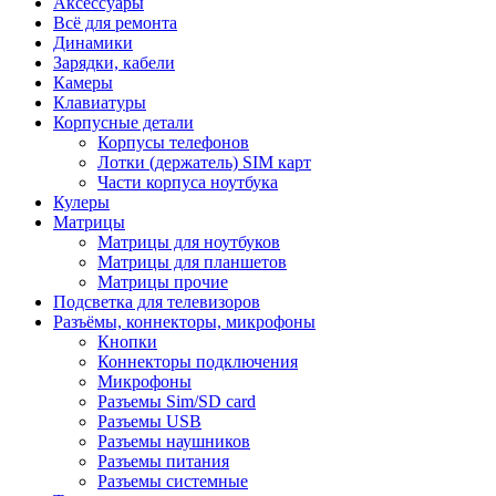
Аксессуары
Всё для ремонта
Динамики
Зарядки, кабели
Камеры
Клавиатуры
Корпусные детали
Корпусы телефонов
Лотки (держатель) SIM карт
Части корпуса ноутбука
Кулеры
Матрицы
Матрицы для ноутбуков
Матрицы для планшетов
Матрицы прочие
Подсветка для телевизоров
Разъёмы, коннекторы, микрофоны
Кнопки
Коннекторы подключения
Микрофоны
Разъемы Sim/SD card
Разъемы USB
Разъемы наушников
Разъемы питания
Разъемы системные