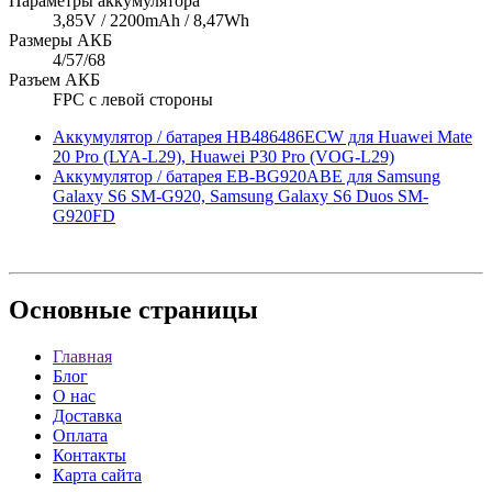
Параметры аккумулятора
3,85V / 2200mAh / 8,47Wh
Размеры АКБ
4/57/68
Разъем АКБ
FPC с левой стороны
Аккумулятор / батарея HB486486ECW для Huawei Mate
20 Pro (LYA-L29), Huawei P30 Pro (VOG-L29)
Аккумулятор / батарея EB-BG920ABE для Samsung
Galaxy S6 SM-G920, Samsung Galaxy S6 Duos SM-
G920FD
Основные
страницы
Главная
Блог
О нас
Доставка
Оплата
Контакты
Карта сайта