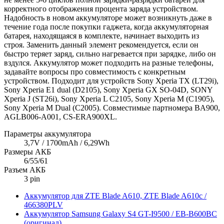
корректного отображения процента заряда устройством.
Надобность в новом аккумуляторе может возникнуть даже в
течение года после покупки гаджета, когда аккумуляторная
батарея, находящаяся в комплекте, начинает выходить из
строя. Заменить данный элемент рекомендуется, если он
быстро теряет заряд, сильно нагревается при зарядке, либо он
вздулся. Аккумулятор может подходить на разные телефоны,
задавайте вопросы про совместимость с конкретным
устройством. Подходит для устройств Sony Xperia TX (LT29i),
Sony Xperia E1 dual (D2105), Sony Xperia GX SO-04D, SONY
Xperia J (ST26i), Sony Xperia L C2105, Sony Xperia M (C1905),
Sony Xperia M Dual (C2005). Совместимые партномера BA900,
AGLB006-A001, CS-ERA900XL.
Параметры аккумулятора
3,7V / 1700mAh / 6,29Wh
Размеры АКБ
6/55/61
Разъем АКБ
3 pin
Аккумулятор для ZTE Blade A610, ZTE Blade A610c /
466380PLV
Аккумулятор Samsung Galaxy S4 GT-I9500 / EB-B600BC
(оригинал)