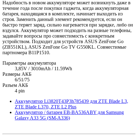
Надобность в новом аккумуляторе может возникнуть даже в
течение года после покупки гаджета, когда аккумуляторная
батарея, находящаяся в комплекте, начинает выходить из
строя. Заменить данный элемент рекомендуется, если он
быстро теряет заряд, сильно нагревается при зарядке, либо он
вздулся. Аккумулятор может подходить на разные телефоны,
задавайте вопросы про совместимость с конкретным
устройством. Подходит для устройств ASUS ZenFone Go
(ZB551KL), ASUS ZenFone Go TV G550KL. Совместимые
партномера B11P1510.
Параметры аккумулятора
3,85V / 3010mAh / 11.59Wh
Размеры АКБ
6/51/75
Разъем АКБ
4 pin
Аккумулятор Li3820T43P3h785439 для ZTE Blade L3,
ZTE Blade L370, ZTE L2 Plus
Аккумулятор / батарея EB-BA536ABY для Samsung
Galaxy A33 5G (SM-A336)