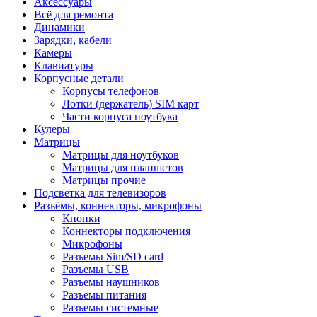
Аксессуары
Всё для ремонта
Динамики
Зарядки, кабели
Камеры
Клавиатуры
Корпусные детали
Корпусы телефонов
Лотки (держатель) SIM карт
Части корпуса ноутбука
Кулеры
Матрицы
Матрицы для ноутбуков
Матрицы для планшетов
Матрицы прочие
Подсветка для телевизоров
Разъёмы, коннекторы, микрофоны
Кнопки
Коннекторы подключения
Микрофоны
Разъемы Sim/SD card
Разъемы USB
Разъемы наушников
Разъемы питания
Разъемы системные