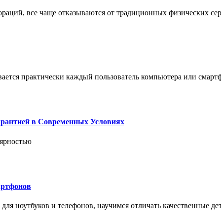
пораций, все чаще отказываются от традиционных физических се
вается практически каждый пользователь компьютера или смарт
арантией в Современных Условиях
лярностью
артфонов
ля ноутбуков и телефонов, научимся отличать качественные дет