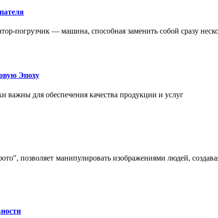
упателя
атор-погрузчик — машина, способная заменить собой сразу неск
овую Эпоху
и важны для обеспечения качества продукции и услуг
 фото", позволяет манипулировать изображениями людей, созда
вности