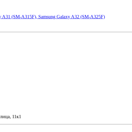
y A31 (SM-A315F), Samsung Galaxy A32 (SM-A325F)
лица, 11к1