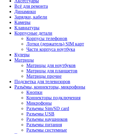
Аксессуары
Всё для ремонта
Динамики
Зарядки, кабели
Камеры
Клавиатуры
Корпусные детали
Корпусы телефонов
Лотки (держатель) SIM карт
Части корпуса ноутбука
Кулеры
Матрицы
Матрицы для ноутбуков
Матрицы для планшетов
Матрицы прочие
Подсветка для телевизоров
Разъёмы, коннекторы, микрофоны
Кнопки
Коннекторы подключения
Микрофоны
Разъемы Sim/SD card
Разъемы USB
Разъемы наушников
Разъемы питания
Разъемы системные