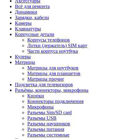
Аксессуары
Всё для ремонта
Динамики
Зарядки, кабели
Камеры
Клавиатуры
Корпусные детали
Корпусы телефонов
Лотки (держатель) SIM карт
Части корпуса ноутбука
Кулеры
Матрицы
Матрицы для ноутбуков
Матрицы для планшетов
Матрицы прочие
Подсветка для телевизоров
Разъёмы, коннекторы, микрофоны
Кнопки
Коннекторы подключения
Микрофоны
Разъемы Sim/SD card
Разъемы USB
Разъемы наушников
Разъемы питания
Разъемы системные