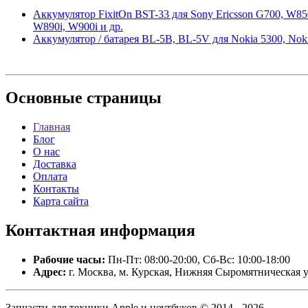
Аккумулятор FixitOn BST-33 для Sony Ericsson G700, W850i
W890i, W900i и др.
Аккумулятор / батарея BL-5B, BL-5V для Nokia 5300, Nokia
Основные
страницы
Главная
Блог
О нас
Доставка
Оплата
Контакты
Карта сайта
Контактная
информация
Рабочие часы:
Пн-Пт: 08:00-20:00, Сб-Вс: 10:00-18:00
Адрес:
г. Москва, м. Курская, Нижняя Сыромятническая у
Запчасти для техники Apple и ноутбуков © 2014 - 2026