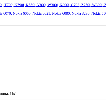
, T700, K790i, K550i, V800, W300i, K800i, C702, Z750i, W880i, Z
 6070, Nokia 6060, Nokia 6021, Nokia 6080, Nokia 3230, Nokia 550
лица, 11к1