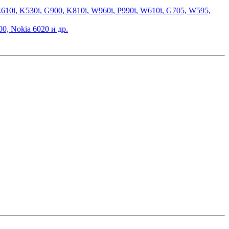
610i, K530i, G900, K810i, W960i, P990i, W610i, G705, W595,
0, Nokia 6020 и др.