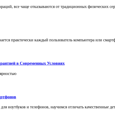
пораций, все чаще отказываются от традиционных физических се
вается практически каждый пользователь компьютера или смарт
арантией в Современных Условиях
лярностью
артфонов
ля ноутбуков и телефонов, научимся отличать качественные дет