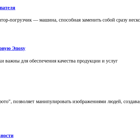
упателя
атор-погрузчик — машина, способная заменить собой сразу неск
овую Эпоху
и важны для обеспечения качества продукции и услуг
 фото", позволяет манипулировать изображениями людей, созда
вности