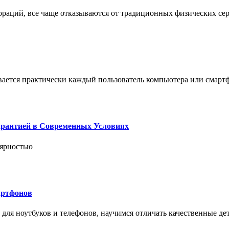
пораций, все чаще отказываются от традиционных физических се
вается практически каждый пользователь компьютера или смарт
арантией в Современных Условиях
лярностью
артфонов
ля ноутбуков и телефонов, научимся отличать качественные дет