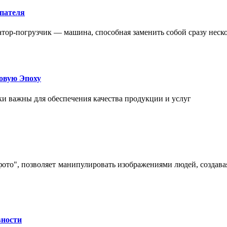
упателя
атор-погрузчик — машина, способная заменить собой сразу неск
овую Эпоху
и важны для обеспечения качества продукции и услуг
 фото", позволяет манипулировать изображениями людей, созда
вности