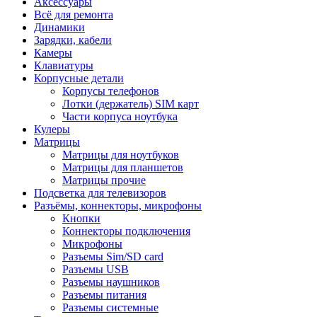
Аксессуары
Всё для ремонта
Динамики
Зарядки, кабели
Камеры
Клавиатуры
Корпусные детали
Корпусы телефонов
Лотки (держатель) SIM карт
Части корпуса ноутбука
Кулеры
Матрицы
Матрицы для ноутбуков
Матрицы для планшетов
Матрицы прочие
Подсветка для телевизоров
Разъёмы, коннекторы, микрофоны
Кнопки
Коннекторы подключения
Микрофоны
Разъемы Sim/SD card
Разъемы USB
Разъемы наушников
Разъемы питания
Разъемы системные