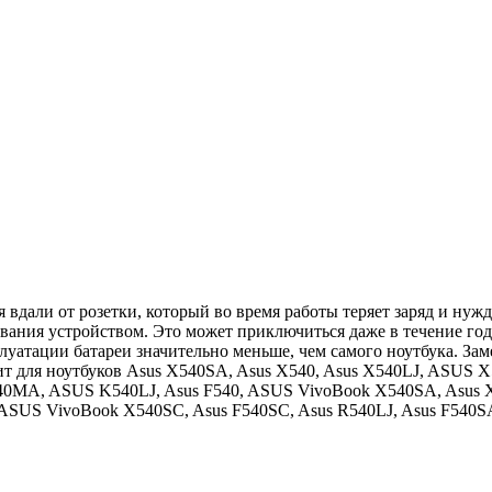
вдали от розетки, который во время работы теряет заряд и нуж
вания устройством. Это может приключиться даже в течение года
плуатации батареи значительно меньше, чем самого ноутбука. За
ходит для ноутбуков Asus X540SA, Asus X540, Asus X540LJ, ASU
540MA, ASUS K540LJ, Asus F540, ASUS VivoBook X540SA, Asus
ASUS VivoBook X540SC, Asus F540SC, Asus R540LJ, Asus F540