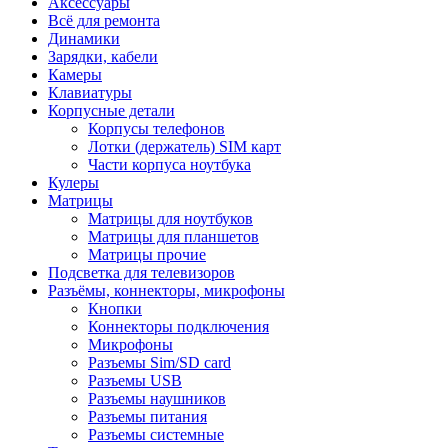
Аксессуары
Всё для ремонта
Динамики
Зарядки, кабели
Камеры
Клавиатуры
Корпусные детали
Корпусы телефонов
Лотки (держатель) SIM карт
Части корпуса ноутбука
Кулеры
Матрицы
Матрицы для ноутбуков
Матрицы для планшетов
Матрицы прочие
Подсветка для телевизоров
Разъёмы, коннекторы, микрофоны
Кнопки
Коннекторы подключения
Микрофоны
Разъемы Sim/SD card
Разъемы USB
Разъемы наушников
Разъемы питания
Разъемы системные