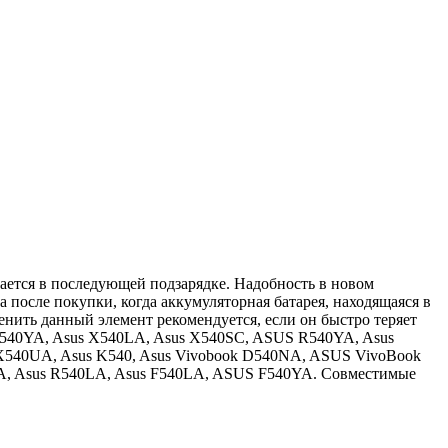
дается в последующей подзарядке. Надобность в новом
 после покупки, когда аккумуляторная батарея, находящаяся в
менить данный элемент рекомендуется, если он быстро теряет
S X540YA, Asus X540LA, Asus X540SC, ASUS R540YA, Asus
 X540UA, Asus K540, Asus Vivobook D540NA, ASUS VivoBook
SA, Asus R540LA, Asus F540LA, ASUS F540YA. Совместимые