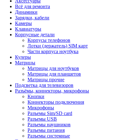
Аксессуары
Всё для ремонта
Динамики
Зарядки, кабели
Камеры
Клавиатуры
Корпусные детали
Корпусы телефонов
Лотки (держатель) SIM карт
Части корпуса ноутбука
Кулеры
Матрицы
Матрицы для ноутбуков
Матрицы для планшетов
Матрицы прочие
Подсветка для телевизоров
Разъёмы, коннекторы, микрофоны
Кнопки
Коннекторы подключения
Микрофоны
Разъемы Sim/SD card
Разъемы USB
Разъемы наушников
Разъемы питания
Разъемы системные