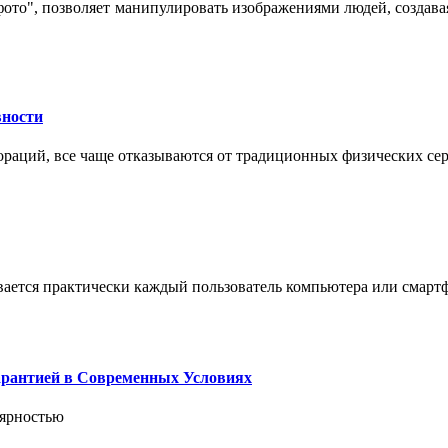
 фото", позволяет манипулировать изображениями людей, созда
вности
пораций, все чаще отказываются от традиционных физических се
вается практически каждый пользователь компьютера или смарт
арантией в Современных Условиях
лярностью