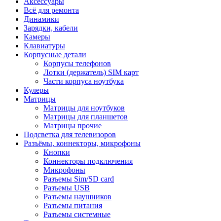
Аксессуары
Всё для ремонта
Динамики
Зарядки, кабели
Камеры
Клавиатуры
Корпусные детали
Корпусы телефонов
Лотки (держатель) SIM карт
Части корпуса ноутбука
Кулеры
Матрицы
Матрицы для ноутбуков
Матрицы для планшетов
Матрицы прочие
Подсветка для телевизоров
Разъёмы, коннекторы, микрофоны
Кнопки
Коннекторы подключения
Микрофоны
Разъемы Sim/SD card
Разъемы USB
Разъемы наушников
Разъемы питания
Разъемы системные