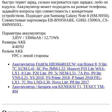
быстро теряет заряд, сильно нагревается при зарядке, либо он
вздулся. Аккумулятор может подходить на разные телефоны,
задавайте вопросы про совместимость с конкретным
устройством. Подходит для Samsung Galaxy Note 8 (SM-N950).
Совместимые партномера EB-BN950ABE, GH82-15090A, CS-
SMN950XL.
Параметры аккумулятора
3,85V / 3300mAh / 12.71Wh
Размеры АКБ
4/40/92
Разъем АКБ
FPC с левой стороны
Аккумулятор FixitOn HB366481ECW для Honor 8, 9 lite,
7C AUM-L41, 6C Pro JMM-L22, Huawei P10 Lite WAS-
LX1, 8 Lite, P20 Lite, P9, 5c NEM-L51, 7A Pro, P9 lite
VNS-L21, Y6 2018, Y6 Prime 2018, P Smart 2018 FIG-
LX1, 7C Pro LND-L30, Nova Lite, P8 lite 2017
Аккумулятор / батарея для KENEKSI T1, TEXET TM-
404