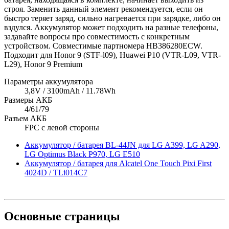
строя. Заменить данный элемент рекомендуется, если он
быстро теряет заряд, сильно нагревается при зарядке, либо он
вздулся. Аккумулятор может подходить на разные телефоны,
задавайте вопросы про совместимость с конкретным
устройством. Совместимые партномера HB386280ECW.
Подходит для Honor 9 (STF-l09), Huawei P10 (VTR-L09, VTR-
L29), Honor 9 Premium
Параметры аккумулятора
3,8V / 3100mAh / 11.78Wh
Размеры АКБ
4/61/79
Разъем АКБ
FPC с левой стороны
Аккумулятор / батарея BL-44JN для LG A399, LG A290,
LG Optimus Black P970, LG E510
Аккумулятор / батарея для Alcatel One Touch Pixi First
4024D / TLi014C7
Основные
страницы