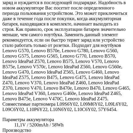
заряд и нуждается в последующей подзарядке. Надобность в
новом аккумуляторе Вас посетит после определенного
периода пользования устройством. Это может приключиться
даже в течение года после покупки, когда аккумуляторная
батарея, находящаяся в комплекте, начинает выходить из
строя. Как правило, срок эксплуатации батареи значительно
меньше, чем самого ноутбука. Заменить данный элемент
рекомендуется, если он быстро теряет заряд или устройство
стало работать только от розетки. Подходит для ноутбуков
Lenovo G570, Lenovo B570e, Lenovo G780, Lenovo G560,
Lenovo G575, Lenovo G565, Lenovo G770, Lenovo B570,
Lenovo IdeaPad Z570, Lenovo B575, Lenovo V570, Lenovo
B575e, Lenovo V570c, Lenovo IdeaPad Z560, Lenovo G560e,
Lenovo G470, Lenovo IdeaPad Z565, Lenovo G460, Lenovo
IdeaPad Z575, Lenovo B475, Lenovo G475, Lenovo IdeaPad
Z470, Lenovo V370, Lenovo IdeaPad Z460, Lenovo IdeaPad
Z370, Lenovo V470, Lenovo B470e, Lenovo B470, Lenovo G465,
Lenovo IdeaPad V360, Lenovo G460e, Lenovo IdeaPad Z465,
Lenovo B475e, Lenovo V470C, Lenovo IdeaPad Z475.
Совместимые партномера L09S6Y02, L09M6Y02, L09L6Y02,
L09C6Y02, L10P6Y22, L10N6Y02, L10C6Y02, 57Y6454.
Параметры аккумулятора
11,1V / 5200mAh / 58Wh
Производство