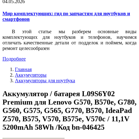
04.05.2026
Мир комплектующих: гид по запчастям для ноутбуков и
смартфонов
В этой статье мы разберем основные виды
комплектующих для ноутбуков и телефонов, научимся
отличать качественные детали от подделок и поймем, когда
ремонт целесообразен
Подробнее
Главная
Аккумуляторы
Аккумуляторы для ноутбука
Аккумулятор / батарея L09S6Y02
Premium для Lenovo G570, B570e, G780,
G560, G575, G565, G770, B570, IdeaPad
Z570, B575, V570, B575e, V570c / 11,1V
5200mAh 58Wh /Код bn-046425