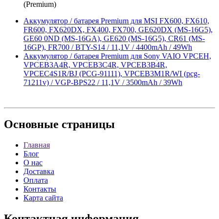
(Premium)
Аккумулятор / батарея Premium для MSI FX600, FX610,
FR600, FX620DX, FX400, FX700, GE620DX (MS-16G5),
GE60 0ND (MS-16GA), GE620 (MS-16G5), CR61 (MS-
16GP), FR700 / BTY-S14 / 11,1V / 4400mAh / 49Wh
Аккумулятор / батарея Premium для Sony VAIO VPCEH,
VPCEB3A4R, VPCEB3C4R, VPCEB3B4R,
VPCEC4S1R/BJ (PCG-91111), VPCEB3M1R/WI (pcg-
71211v) / VGP-BPS22 / 11,1V / 3500mAh / 39Wh
Основные
страницы
Главная
Блог
О нас
Доставка
Оплата
Контакты
Карта сайта
Контактная
информация