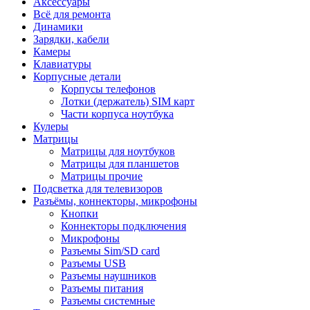
Аксессуары
Всё для ремонта
Динамики
Зарядки, кабели
Камеры
Клавиатуры
Корпусные детали
Корпусы телефонов
Лотки (держатель) SIM карт
Части корпуса ноутбука
Кулеры
Матрицы
Матрицы для ноутбуков
Матрицы для планшетов
Матрицы прочие
Подсветка для телевизоров
Разъёмы, коннекторы, микрофоны
Кнопки
Коннекторы подключения
Микрофоны
Разъемы Sim/SD card
Разъемы USB
Разъемы наушников
Разъемы питания
Разъемы системные