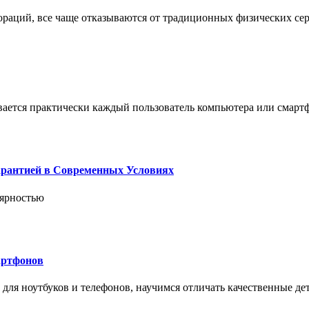
пораций, все чаще отказываются от традиционных физических се
вается практически каждый пользователь компьютера или смарт
арантией в Современных Условиях
лярностью
артфонов
ля ноутбуков и телефонов, научимся отличать качественные дет