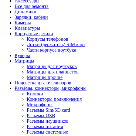
Аксессуары
Всё для ремонта
Динамики
Зарядки, кабели
Камеры
Клавиатуры
Корпусные детали
Корпусы телефонов
Лотки (держатель) SIM карт
Части корпуса ноутбука
Кулеры
Матрицы
Матрицы для ноутбуков
Матрицы для планшетов
Матрицы прочие
Подсветка для телевизоров
Разъёмы, коннекторы, микрофоны
Кнопки
Коннекторы подключения
Микрофоны
Разъемы Sim/SD card
Разъемы USB
Разъемы наушников
Разъемы питания
Разъемы системные