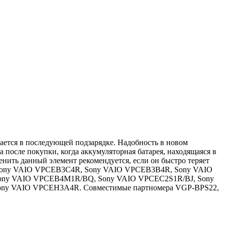
дается в последующей подзарядке. Надобность в новом
 после покупки, когда аккумуляторная батарея, находящаяся в
менить данный элемент рекомендуется, если он быстро теряет
R, Sony VAIO VPCEB3C4R, Sony VAIO VPCEB3B4R, Sony VAIO
Sony VAIO VPCEB4M1R/BQ, Sony VAIO VPCEC2S1R/BJ, Sony
ny VAIO VPCEH3A4R. Совместимые партномера VGP-BPS22,