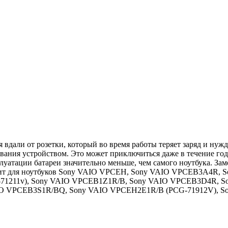
вдали от розетки, который во время работы теряет заряд и нуж
вания устройством. Это может приключиться даже в течение года
плуатации батареи значительно меньше, чем самого ноутбука. За
одходит для ноутбуков Sony VAIO VPCEH, Sony VAIO VPCEB3A4
-71211v), Sony VAIO VPCEB1Z1R/B, Sony VAIO VPCEB3D4R, 
 VPCEB3S1R/BQ, Sony VAIO VPCEH2E1R/B (PCG-71912V), So