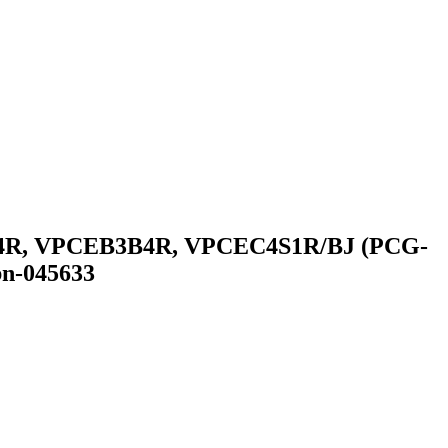
C4R, VPCEB3B4R, VPCEC4S1R/BJ (PCG-
bn-045633