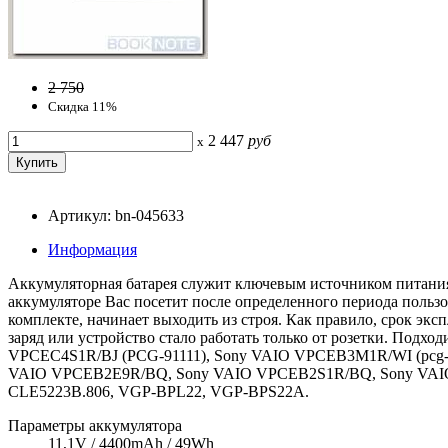
2 750
Скидка 11%
2 447
руб
x
Артикул: bn-045633
Информация
Аккумуляторная батарея служит ключевым источником питания 
аккумуляторе Вас посетит после определенного периода пользо
комплекте, начинает выходить из строя. Как правило, срок экс
заряд или устройство стало работать только от розетки. П
VPCEC4S1R/BJ (PCG-91111), Sony VAIO VPCEB3M1R/WI (pcg
VAIO VPCEB2E9R/BQ, Sony VAIO VPCEB2S1R/BQ, Sony VAIO
CLE5223B.806, VGP-BPL22, VGP-BPS22A.
Параметры аккумулятора
11,1V / 4400mAh / 49Wh