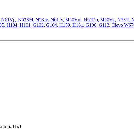
V, N61Vg, N53SM, N53Jg, N61Jv, M50Vm, N61Da, M50Vc, N53Jf,
5, H104, H101, G102, G104, H150, H161, G106, G113, Clevo W6
лица, 11к1