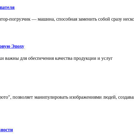
упателя
атор-погрузчик — машина, способная заменить собой сразу неск
овую Эпоху
и важны для обеспечения качества продукции и услуг
 фото", позволяет манипулировать изображениями людей, созда
вности