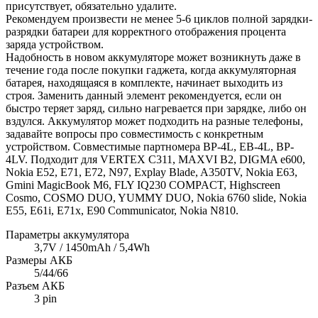
присутствует, обязательно удалите.
Рекомендуем произвести не менее 5-6 циклов полной зарядки-
разрядки батареи для корректного отображения процента
заряда устройством.
Надобность в новом аккумуляторе может возникнуть даже в
течение года после покупки гаджета, когда аккумуляторная
батарея, находящаяся в комплекте, начинает выходить из
строя. Заменить данный элемент рекомендуется, если он
быстро теряет заряд, сильно нагревается при зарядке, либо он
вздулся. Аккумулятор может подходить на разные телефоны,
задавайте вопросы про совместимость с конкретным
устройством. Совместимые партномера BP-4L, EB-4L, BP-
4LV. Подходит для VERTEX C311, MAXVI B2, DIGMA e600,
Nokia E52, E71, E72, N97, Explay Blade, A350TV, Nokia E63,
Gmini MagicBook M6, FLY IQ230 COMPACT, Highscreen
Cosmo, COSMO DUO, YUMMY DUO, Nokia 6760 slide, Nokia
E55, E61i, E71x, E90 Communicator, Nokia N810.
Параметры аккумулятора
3,7V / 1450mAh / 5,4Wh
Размеры АКБ
5/44/66
Разъем АКБ
3 pin