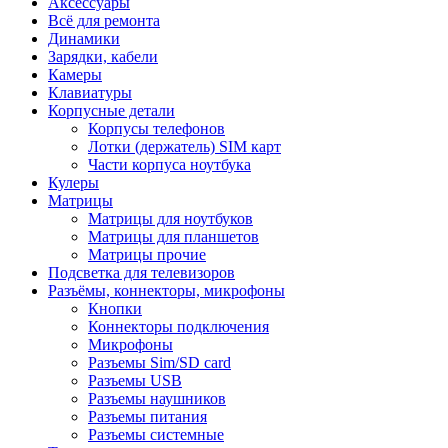
Аксессуары
Всё для ремонта
Динамики
Зарядки, кабели
Камеры
Клавиатуры
Корпусные детали
Корпусы телефонов
Лотки (держатель) SIM карт
Части корпуса ноутбука
Кулеры
Матрицы
Матрицы для ноутбуков
Матрицы для планшетов
Матрицы прочие
Подсветка для телевизоров
Разъёмы, коннекторы, микрофоны
Кнопки
Коннекторы подключения
Микрофоны
Разъемы Sim/SD card
Разъемы USB
Разъемы наушников
Разъемы питания
Разъемы системные