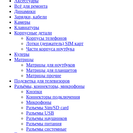
Аксессуары
Всё для ремонта
Динамики
Зарядки, кабели
Камеры
Клавиатуры
Корпусные детали
Корпусы телефонов
Лотки (держатель) SIM карт
Части корпуса ноутбука
Кулеры
Матрицы
Матрицы для ноутбуков
Матрицы для планшетов
Матрицы прочие
Подсветка для телевизоров
Разъёмы, коннекторы, микрофоны
Кнопки
Коннекторы подключения
Микрофоны
Разъемы Sim/SD card
Разъемы USB
Разъемы наушников
Разъемы питания
Разъемы системные