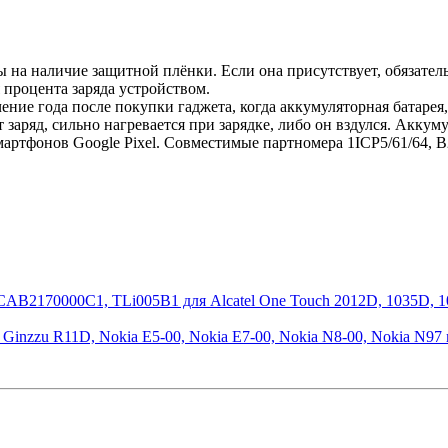
ы на наличие защитной плёнки. Если она присутствует, обязател
 процента заряда устройством.
ние года после покупки гаджета, когда аккумуляторная батарея,
 заряд, сильно нагревается при зарядке, либо он вздулся. Акку
мартфонов Google Pixel. Совместимые партномера 1ICP5/61/64, 
B2170000C1, TLi005B1 для Alcatel One Touch 2012D, 1035D, 10
 Ginzzu R11D, Nokia E5-00, Nokia E7-00, Nokia N8-00, Nokia N9