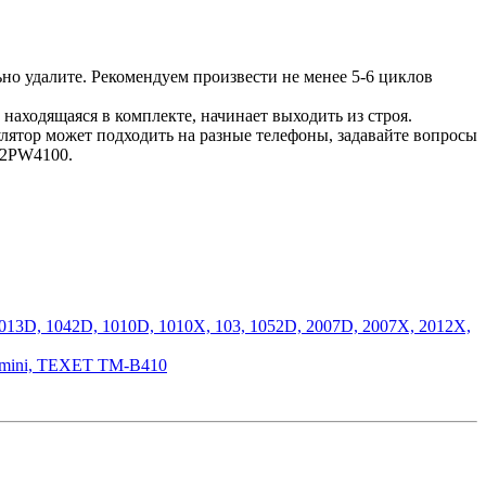
ьно удалите. Рекомендуем произвести не менее 5-6 циклов
 находящаяся в комплекте, начинает выходить из строя.
мулятор может подходить на разные телефоны, задавайте вопросы
B2PW4100.
13D, 1042D, 1010D, 1010X, 103, 1052D, 2007D, 2007X, 2012X,
7 mini, TEXET TM-B410