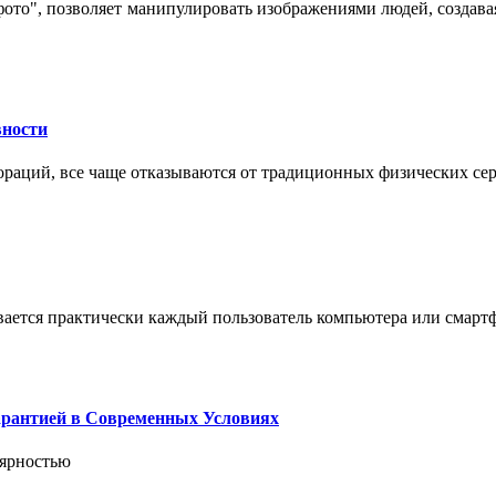
 фото", позволяет манипулировать изображениями людей, созда
вности
пораций, все чаще отказываются от традиционных физических се
вается практически каждый пользователь компьютера или смарт
арантией в Современных Условиях
лярностью