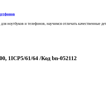
артфонов
ля ноутбуков и телефонов, научимся отличать качественные дет
0, 1ICP5/61/64 /Код bn-052112