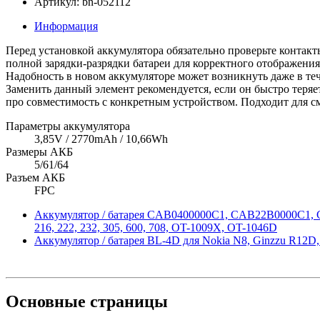
Артикул: bn-052112
Информация
Перед установкой аккумулятора обязательно проверьте контакт
полной зарядки-разрядки батареи для корректного отображения
Надобность в новом аккумуляторе может возникнуть даже в тече
Заменить данный элемент рекомендуется, если он быстро теряет
про совместимость с конкретным устройством. Подходит для с
Параметры аккумулятора
3,85V / 2770mAh / 10,66Wh
Размеры АКБ
5/61/64
Разъем АКБ
FPC
Аккумулятор / батарея CAB0400000C1, CAB22B0000C1, CA
216, 222, 232, 305, 600, 708, OT-1009X, OT-1046D
Аккумулятор / батарея BL-4D для Nokia N8, Ginzzu R12D,
Основные
страницы