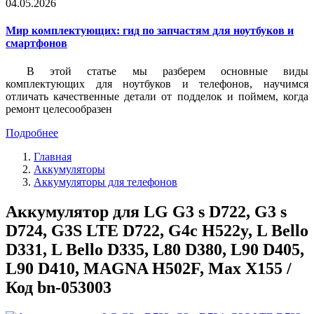
04.05.2026
Мир комплектующих: гид по запчастям для ноутбуков и
смартфонов
В этой статье мы разберем основные виды
комплектующих для ноутбуков и телефонов, научимся
отличать качественные детали от подделок и поймем, когда
ремонт целесообразен
Подробнее
Главная
Аккумуляторы
Аккумуляторы для телефонов
Аккумулятор для LG G3 s D722, G3 s
D724, G3S LTE D722, G4c H522y, L Bello
D331, L Bello D335, L80 D380, L90 D405,
L90 D410, MAGNA H502F, Max X155 /
Код bn-053003