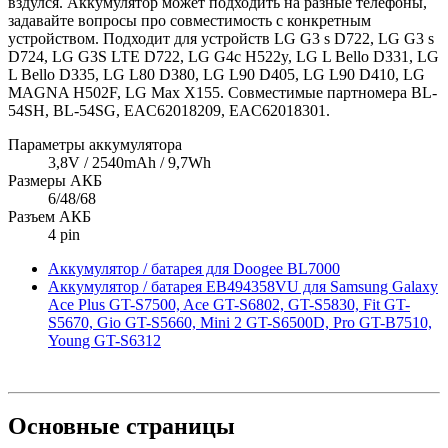
вздулся. Аккумулятор может подходить на разные телефоны,
задавайте вопросы про совместимость с конкретным
устройством. Подходит для устройств LG G3 s D722, LG G3 s
D724, LG G3S LTE D722, LG G4c H522y, LG L Bello D331, LG
L Bello D335, LG L80 D380, LG L90 D405, LG L90 D410, LG
MAGNA H502F, LG Max X155. Совместимые партномера BL-
54SH, BL-54SG, EAC62018209, EAC62018301.
Параметры аккумулятора
3,8V / 2540mAh / 9,7Wh
Размеры АКБ
6/48/68
Разъем АКБ
4 pin
Аккумулятор / батарея для Doogee BL7000
Аккумулятор / батарея EB494358VU для Samsung Galaxy
Ace Plus GT-S7500, Ace GT-S6802, GT-S5830, Fit GT-
S5670, Gio GT-S5660, Mini 2 GT-S6500D, Pro GT-B7510,
Young GT-S6312
Основные
страницы