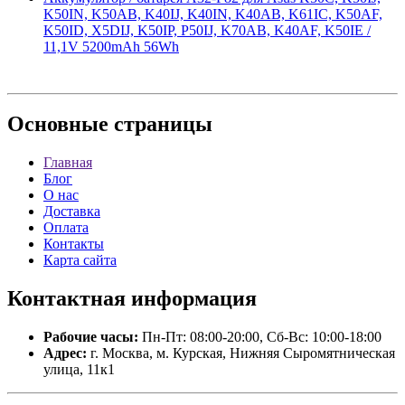
K50IN, K50AB, K40IJ, K40IN, K40AB, K61IC, K50AF,
K50ID, X5DIJ, K50IP, P50IJ, K70AB, K40AF, K50IE /
11,1V 5200mAh 56Wh
Основные
страницы
Главная
Блог
О нас
Доставка
Оплата
Контакты
Карта сайта
Контактная
информация
Рабочие часы:
Пн-Пт: 08:00-20:00, Сб-Вс: 10:00-18:00
Адрес:
г. Москва, м. Курская, Нижняя Сыромятническая
улица, 11к1