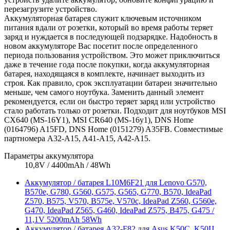
перезагрузите устройство.
Аккумуляторная батарея служит ключевым источником
питания вдали от розетки, который во время работы теряет
заряд и нуждается в последующей подзарядке. Надобность в
новом аккумуляторе Вас посетит после определенного
периода пользования устройством. Это может приключиться
даже в течение года после покупки, когда аккумуляторная
батарея, находящаяся в комплекте, начинает выходить из
строя. Как правило, срок эксплуатации батареи значительно
меньше, чем самого ноутбука. Заменить данный элемент
рекомендуется, если он быстро теряет заряд или устройство
стало работать только от розетки. Подходит для ноутбуков MSI
CX640 (MS-16Y1), MSI CR640 (MS-16y1), DNS Home
(0164796) A15FD, DNS Home (0151279) A35FB. Совместимые
партномера A32-A15, A41-A15, A42-A15.
Параметры аккумулятора
10,8V / 4400mAh / 48Wh
Аккумулятор / батарея L10M6F21 для Lenovo G570,
B570e, G780, G560, G575, G565, G770, B570, IdeaPad
Z570, B575, V570, B575e, V570c, IdeaPad Z560, G560e,
G470, IdeaPad Z565, G460, IdeaPad Z575, B475, G475 /
11,1V 5200mAh 58Wh
Аккумулятор / батарея A32-F82 для Asus K50C, K50IJ,