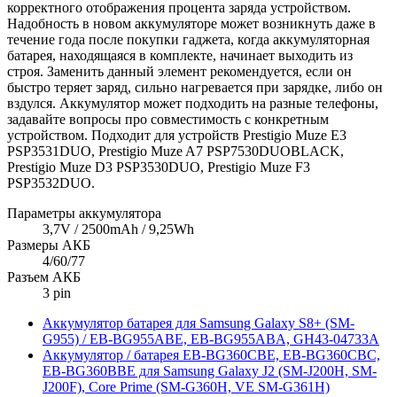
корректного отображения процента заряда устройством.
Надобность в новом аккумуляторе может возникнуть даже в
течение года после покупки гаджета, когда аккумуляторная
батарея, находящаяся в комплекте, начинает выходить из
строя. Заменить данный элемент рекомендуется, если он
быстро теряет заряд, сильно нагревается при зарядке, либо он
вздулся. Аккумулятор может подходить на разные телефоны,
задавайте вопросы про совместимость с конкретным
устройством. Подходит для устройств Prestigio Muze E3
PSP3531DUO, Prestigio Muze A7 PSP7530DUOBLACK,
Prestigio Muze D3 PSP3530DUO, Prestigio Muze F3
PSP3532DUO.
Параметры аккумулятора
3,7V / 2500mAh / 9,25Wh
Размеры АКБ
4/60/77
Разъем АКБ
3 pin
Аккумулятор батарея для Samsung Galaxy S8+ (SM-
G955) / EB-BG955ABE, EB-BG955ABA, GH43-04733A
Аккумулятор / батарея EB-BG360CBE, EB-BG360CBC,
EB-BG360BBE для Samsung Galaxy J2 (SM-J200H, SM-
J200F), Core Prime (SM-G360H, VE SM-G361H)