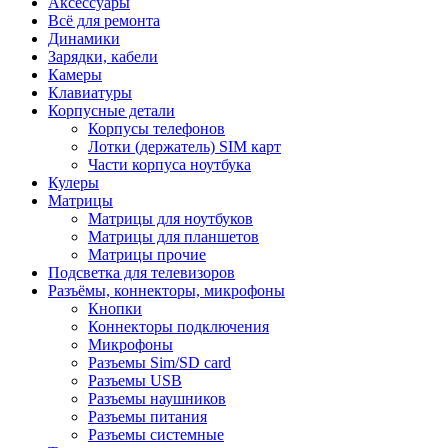
Аксессуары
Всё для ремонта
Динамики
Зарядки, кабели
Камеры
Клавиатуры
Корпусные детали
Корпусы телефонов
Лотки (держатель) SIM карт
Части корпуса ноутбука
Кулеры
Матрицы
Матрицы для ноутбуков
Матрицы для планшетов
Матрицы прочие
Подсветка для телевизоров
Разъёмы, коннекторы, микрофоны
Кнопки
Коннекторы подключения
Микрофоны
Разъемы Sim/SD card
Разъемы USB
Разъемы наушников
Разъемы питания
Разъемы системные