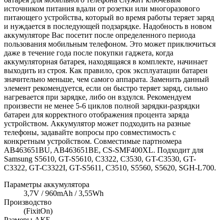
источником питания вдали от розетки или многоразового
питающего устройства, который во время работы теряет заряд
и нуждается в последующей подзарядке. Надобность в новом
аккумуляторе Вас посетит после определенного периода
пользования мобильным телефоном. Это может приключиться
даже в течение года после покупки гаджета, когда
аккумуляторная батарея, находящаяся в комплекте, начинает
выходить из строя. Как правило, срок эксплуатации батареи
значительно меньше, чем самого аппарата. Заменить данный
элемент рекомендуется, если он быстро теряет заряд, сильно
нагревается при зарядке, либо он вздулся. Рекомендуем
произвести не менее 5-6 циклов полной зарядки-разрядки
батареи для корректного отображения процента заряда
устройством. Аккумулятор может подходить на разные
телефоны, задавайте вопросы про совместимость с
конкретным устройством. Совместимые партномера
AB463651BU, AB463651BE, CS-SMF400XL. Подходит для
Samsung S5610, GT-S5610, C3322, C3530, GT-C3530, GT-
C3322, GT-C3322I, GT-S5611, C3510, S5560, S5620, SGH-L700.
Параметры аккумулятора
3,7V / 960mAh / 3,55Wh
Производство
(FixitOn)
Размеры АКБ