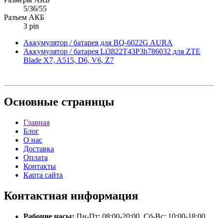
5/36/55
Разъем АКБ
3 pin
Аккумулятор / батарея для BQ-6022G AURA
Аккумулятор / батарея Li3822T43P3h786032 для ZTE
Blade X7, A515, D6, V6, Z7
Основные
страницы
Главная
Блог
О нас
Доставка
Оплата
Контакты
Карта сайта
Контактная
информация
Рабочие часы:
Пн-Пт: 08:00-20:00, Сб-Вс: 10:00-18:00