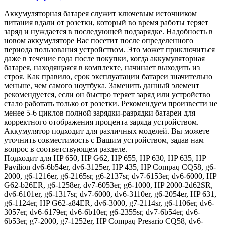
Аккумуляторная батарея служит ключевым источником
питания вдали от розетки, который во время работы теряет
заряд и нуждается в последующей подзарядке. Надобность в
новом аккумуляторе Вас посетит после определенного
периода пользования устройством. Это может приключиться
даже в течение года после покупки, когда аккумуляторная
батарея, находящаяся в комплекте, начинает выходить из
строя. Как правило, срок эксплуатации батареи значительно
меньше, чем самого ноутбука. Заменить данный элемент
рекомендуется, если он быстро теряет заряд или устройство
стало работать только от розетки. Рекомендуем произвести не
менее 5-6 циклов полной зарядки-разрядки батареи для
корректного отображения процента заряда устройством.
Аккумулятор подходит для различных моделей. Вы можете
уточнить совместимость с Вашим устройством, задав нам
вопрос в соответствующем разделе.
Подходит для HP 650, HP G62, HP 655, HP 630, HP 635, HP
Pavilion dv6-6b54er, dv6-3125er, HP 435, HP Compaq CQ58, g6-
2000, g6-1216er, g6-2165sr, g6-2137sr, dv7-6153er, dv6-6000, HP
G62-b26ER, g6-1258er, dv7-6053er, g6-1000, HP 2000-2d62SR,
dv6-6101er, g6-1317sr, dv7-6000, dv6-3110er, g6-2054er, HP 631,
g6-1124er, HP G62-a84ER, dv6-3000, g7-2114sr, g6-1106er, dv6-
3057er, dv6-6179er, dv6-6b10er, g6-2355sr, dv7-6b54er, dv6-
6b53er, g7-2000, g7-1252er, HP Compaq Presario CQ58, dv6-