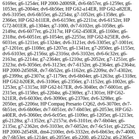
6169er, g6-1254er, HP 2000-2d00SR, dv6-6b57er, g6-1259er, g6-
1053er, g6-2004er, dv6-6b56er, HP G62-a14ER, HP G62-a82ER,
dv6-3105er, dv6-6b55er, g6-2254sr, g7-1052er, g6-1358er, g6-
2366er, HP G62-b11ER, dv6-6159er, g6-2211sr, dv6-6152er, HP
G72-b01ER, g6-1304er, g7-1000, dv7-6102er, g6-1058er, g6-
2149sr, dv6-6077er, g6-2317sr, HP G62-450ER, g6-1160er, g6-
2318sr, dv6-6051er, g6-1054er, g6-2255sr, HP G62-b25ER, dv6-
6031er, g6-1211er, g6-1324er, dv6-3121er, dv6-3305er, g7-1001er,
g7-1201er, g6-1108er, g6-1207er, g6-1341er, g7-2050er, g6-1155er,
dv6-6103er, g6-2156sr, g6-2316sr, dv6-3102er, dv6-6c32er, g6-
2163sr, g6-2214sr, g7-2364er, g6-1210sr, g6-2052er, g7-1251er, g6-
2323sr, dv6-3056er, dv6-3123er, dv7-6152er, g6-2364er, g6-2364sr,
HP 2000-2d50SR, dv7-6b52er, g6-1162er, g6-2209sr, dv7-4302er,
g6-2399sr, g6-2307sr, g7-1179er, dv6-6b04er, g6-1263sr, g6-1318er,
HP G62-b20ER, dv6-3106er, g6-2356er, g7-1152er, g6-1002er, g6-
1253er, g7-1315sr, HP G62-b17ER, dv6-3040er, dv7-6001er, g6-
2315er, g6-1158er, g6-2204sr, g6-2369er, g7-1301er, HP G62-
b21ER, dv6-6030er, dv6-3090er, g6-2370er, dv6-3298er, g6-
2050er, g6-2206sr, HP Compaq Presario CQ62, dv6-3070er, dv7-
6b51er, dv6-6b06er, dv7-6051er, dv7-6b03er, g6-2053er, HP G62-
a40ER, dv6-3060er, dv6-6c05er, g6-1109er, g6-1205er, g6-1213er,
g6-2128sr, g7-1352er, g7-2157sr, dv6-3101er, dv7-6b04er, g6-
2135sr, g7-2362er, dv6-3103er, dv7-6052er, dv7-6c51er, g6-2252sr,
HP 2000-2d54SR, dm4-2100er, dv6-3332er, dv6-6b63er, dv7-4000,
dv7-6b53er, g6-1214er, g6-2055er, g6-2200, g6-2322sr, g6-2365er,