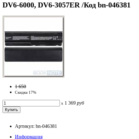
DV6-6000, DV6-3057ER /Код bn-046381
1 650
Скидка 17%
1 369
руб
x
Артикул: bn-046381
Информация