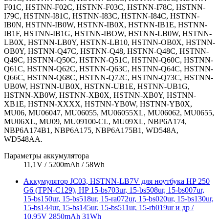
F01C, HSTNN-F02C, HSTNN-F03C, HSTNN-I78C, HSTNN-
I79C, HSTNN-I81C, HSTNN-I83C, HSTNN-I84C, HSTNN-
IB0N, HSTNN-IB0W, HSTNN-IB0X, HSTNN-IB1E, HSTNN-
IB1F, HSTNN-IB1G, HSTNN-IBOW, HSTNN-LB0W, HSTNN-
LB0X, HSTNN-LB0Y, HSTNN-LB10, HSTNN-OB0X, HSTNN-
OB0Y, HSTNN-Q47C, HSTNN-Q48, HSTNN-Q48C, HSTNN-
Q49C, HSTNN-Q50C, HSTNN-Q51C, HSTNN-Q60C, HSTNN-
Q61C, HSTNN-Q62C, HSTNN-Q63C, HSTNN-Q64C, HSTNN-
Q66C, HSTNN-Q68C, HSTNN-Q72C, HSTNN-Q73C, HSTNN-
UB0W, HSTNN-UB0X, HSTNN-UB1E, HSTNN-UB1G,
HSTNN-XB0W, HSTNN-XB0X, HSTNN-XB0Y, HSTNN-
XB1E, HSTNN-XXXX, HSTNN-YB0W, HSTNN-YB0X,
MU06, MU06047, MU06055, MU06055XL, MU06062, MU0655,
MU06XL, MU09, MU09100-CL, MU09XL, NBP6A174,
NBP6A174B1, NBP6A175, NBP6A175B1, WD548A,
WD548AA.
Параметры аккумулятора
11,1V / 5200mAh / 58Wh
Аккумулятор JC03, HSTNN-LB7V для ноутбука HP 250
G6 (TPN-C129), HP 15-bs703ur, 15-bs508ur, 15-bs007ur,
15-bs150ur, 15-bs518ur, 15-ra072ur, 15-bs020ur, 15-bs130ur,
15-bs144ur, 15-bs145ur, 15-bs511ur, 15-rb019ur и др /
10,95V 2850mAh 31Wh