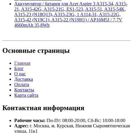
Аккумулятор / батарея для Acer Aspire 3 A315-34, A315-
21, A315-42G, A315-21G, ES1-523, A315-51, A315-54K,
A315-23 (N18Q13), A315-23G, 1 A114-31, A315-22G,
A315-42 (N19C1), A315-22 (N19H1) / AP16M5J / 7,7V
4660mAh 35,8Wh
Основные
страницы
Главная
Блог
О нас
Доставка
Оплата
Контакты
Карта сайта
Контактная
информация
Рабочие часы:
Пн-Пт: 08:00-20:00, Сб-Вс: 10:00-18:00
Адрес:
г. Москва, м. Курская, Нижняя Сыромятническая
улица, 11к1