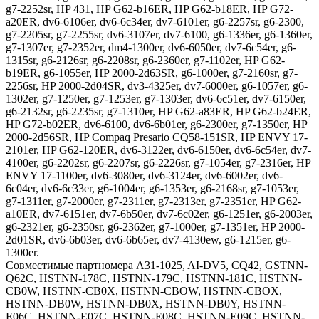
g7-2252sr, HP 431, HP G62-b16ER, HP G62-b18ER, HP G72-
a20ER, dv6-6106er, dv6-6c34er, dv7-6101er, g6-2257sr, g6-2300,
g7-2205sr, g7-2255sr, dv6-3107er, dv7-6100, g6-1336er, g6-1360er,
g7-1307er, g7-2352er, dm4-1300er, dv6-6050er, dv7-6c54er, g6-
1315sr, g6-2126sr, g6-2208sr, g6-2360er, g7-1102er, HP G62-
b19ER, g6-1055er, HP 2000-2d63SR, g6-1000er, g7-2160sr, g7-
2256sr, HP 2000-2d04SR, dv3-4325er, dv7-6000er, g6-1057er, g6-
1302er, g7-1250er, g7-1253er, g7-1303er, dv6-6c51er, dv7-6150er,
g6-2132sr, g6-2235sr, g7-1310er, HP G62-a83ER, HP G62-b24ER,
HP G72-b02ER, dv6-6100, dv6-6b01er, g6-2300er, g7-1350er, HP
2000-2d56SR, HP Compaq Presario CQ58-151SR, HP ENVY 17-
2101er, HP G62-120ER, dv6-3122er, dv6-6150er, dv6-6c54er, dv7-
4100er, g6-2202sr, g6-2207sr, g6-2226sr, g7-1054er, g7-2316er, HP
ENVY 17-1100er, dv6-3080er, dv6-3124er, dv6-6002er, dv6-
6c04er, dv6-6c33er, g6-1004er, g6-1353er, g6-2168sr, g7-1053er,
g7-1311er, g7-2000er, g7-2311er, g7-2313er, g7-2351er, HP G62-
a10ER, dv7-6151er, dv7-6b50er, dv7-6c02er, g6-1251er, g6-2003er,
g6-2321er, g6-2350sr, g6-2362er, g7-1000er, g7-1351er, HP 2000-
2d01SR, dv6-6b03er, dv6-6b65er, dv7-4130ew, g6-1215er, g6-
1300er.
Совместимые партномера A31-1025, AI-DV5, CQ42, GSTNN-
Q62C, HSTNN-178C, HSTNN-179C, HSTNN-181C, HSTNN-
CB0W, HSTNN-CB0X, HSTNN-CBOW, HSTNN-CBOX,
HSTNN-DB0W, HSTNN-DB0X, HSTNN-DB0Y, HSTNN-
E06C, HSTNN-E07C, HSTNN-E08C, HSTNN-E09C, HSTNN-