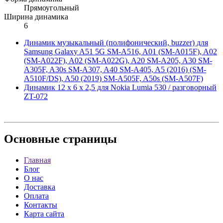
Прямоугольный
Ширина динамика
6
Динамик музыкальный (полифонический, buzzer) для
Samsung Galaxy A51 5G SM-A516, A01 (SM-A015F), A02
(SM-A022F), A02 (SM-A022G), A20 SM-A205, A30 SM-
A305F, A30s SM-A307, A40 SM-A405, A5 (2016) (SM-
A510F/DS), A50 (2019) SM-A505F, A50s (SM-A507F)
Динамик 12 x 6 x 2,5 для Nokia Lumia 530 / разговорный
ZT-072
Основные
страницы
Главная
Блог
О нас
Доставка
Оплата
Контакты
Карта сайта