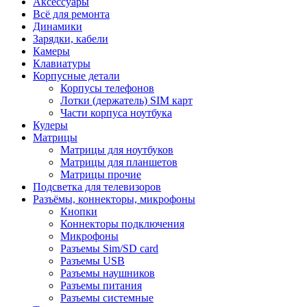
Аксессуары
Всё для ремонта
Динамики
Зарядки, кабели
Камеры
Клавиатуры
Корпусные детали
Корпусы телефонов
Лотки (держатель) SIM карт
Части корпуса ноутбука
Кулеры
Матрицы
Матрицы для ноутбуков
Матрицы для планшетов
Матрицы прочие
Подсветка для телевизоров
Разъёмы, коннекторы, микрофоны
Кнопки
Коннекторы подключения
Микрофоны
Разъемы Sim/SD card
Разъемы USB
Разъемы наушников
Разъемы питания
Разъемы системные