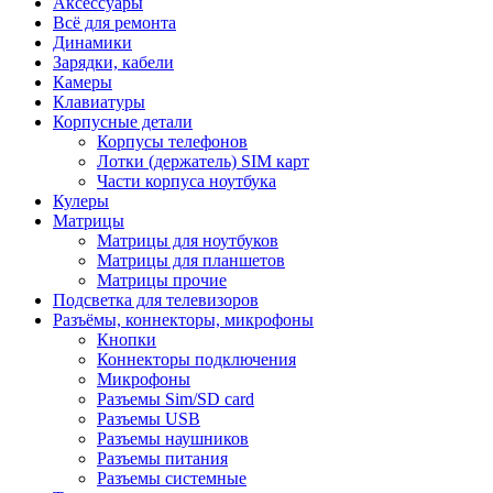
Аксессуары
Всё для ремонта
Динамики
Зарядки, кабели
Камеры
Клавиатуры
Корпусные детали
Корпусы телефонов
Лотки (держатель) SIM карт
Части корпуса ноутбука
Кулеры
Матрицы
Матрицы для ноутбуков
Матрицы для планшетов
Матрицы прочие
Подсветка для телевизоров
Разъёмы, коннекторы, микрофоны
Кнопки
Коннекторы подключения
Микрофоны
Разъемы Sim/SD card
Разъемы USB
Разъемы наушников
Разъемы питания
Разъемы системные