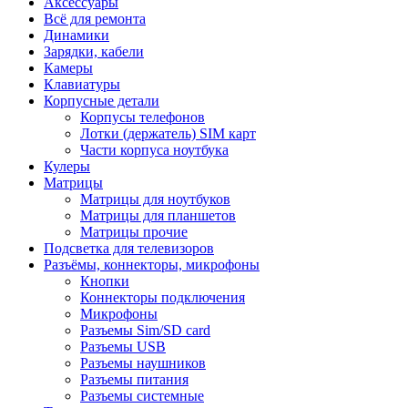
Аксессуары
Всё для ремонта
Динамики
Зарядки, кабели
Камеры
Клавиатуры
Корпусные детали
Корпусы телефонов
Лотки (держатель) SIM карт
Части корпуса ноутбука
Кулеры
Матрицы
Матрицы для ноутбуков
Матрицы для планшетов
Матрицы прочие
Подсветка для телевизоров
Разъёмы, коннекторы, микрофоны
Кнопки
Коннекторы подключения
Микрофоны
Разъемы Sim/SD card
Разъемы USB
Разъемы наушников
Разъемы питания
Разъемы системные