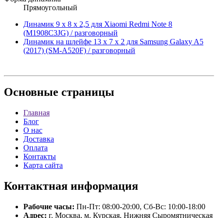
Прямоугольный
Динамик 9 x 8 x 2,5 для Xiaomi Redmi Note 8
(M1908C3JG) / разговорный
Динамик на шлейфе 13 x 7 x 2 для Samsung Galaxy A5
(2017) (SM-A520F) / разговорный
Основные
страницы
Главная
Блог
О нас
Доставка
Оплата
Контакты
Карта сайта
Контактная
информация
Рабочие часы:
Пн-Пт: 08:00-20:00, Сб-Вс: 10:00-18:00
Адрес:
г. Москва, м. Курская, Нижняя Сыромятническая