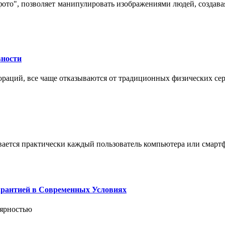
 фото", позволяет манипулировать изображениями людей, созда
вности
пораций, все чаще отказываются от традиционных физических се
вается практически каждый пользователь компьютера или смарт
арантией в Современных Условиях
лярностью