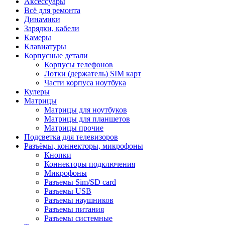
Аксессуары
Всё для ремонта
Динамики
Зарядки, кабели
Камеры
Клавиатуры
Корпусные детали
Корпусы телефонов
Лотки (держатель) SIM карт
Части корпуса ноутбука
Кулеры
Матрицы
Матрицы для ноутбуков
Матрицы для планшетов
Матрицы прочие
Подсветка для телевизоров
Разъёмы, коннекторы, микрофоны
Кнопки
Коннекторы подключения
Микрофоны
Разъемы Sim/SD card
Разъемы USB
Разъемы наушников
Разъемы питания
Разъемы системные