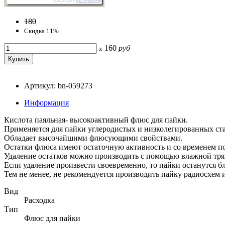
180
Скидка 11%
160
руб
x
Артикул: bn-059273
Информация
Кислота паяльная- высокоактивный флюс для пайки.
Применяется для пайки углеродистых и низколегированных стал
Обладает высочайшими флюсующими свойствами.
Остатки флюса имеют остаточную активность и со временем по
Удаление остатков можно производить с помощью влажной тряп
Если удаление произвести своевременно, то пайки останутся б
Тем не менее, не рекомендуется производить пайку радиосхем и
Вид
Расходка
Тип
Флюс для пайки