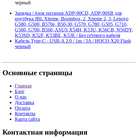
черный
Зарядка / блок питания ADP-90CD, ADP-90SB для
ноутбука JBL Xtreme, Boombox, 2, Xtreme 2, 3, Lenovo
G580, G500, B570e, B50-30, G570, G780, G505, G710,
G560, G700, B560, ASUS X54H, K53U, K56CB, N56DY,
K53SD, K52F, K53BE, K53E / Без сетевого кабеля
Кабель Type-C - USB-A 2.0 / 1m / 3A / HOCO X20 Flash
черный
Основные
страницы
Главная
Блог
О нас
Доставка
Оплата
Контакты
Карта сайта
Контактная
информация