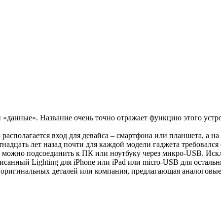
и «данные». Название очень точно отражает функцию этого устр
о располагается вход для девайса – смартфона или планшета, а 
тнадцать лет назад почти для каждой модели гаджета требовалс
 можно подсоединить к ПК или ноутбуку через микро-USB. Исклю
исанный Lighting для iPhone или iPad или micro-USB для остальн
к оригинальных деталей или компания, предлагающая аналоговые