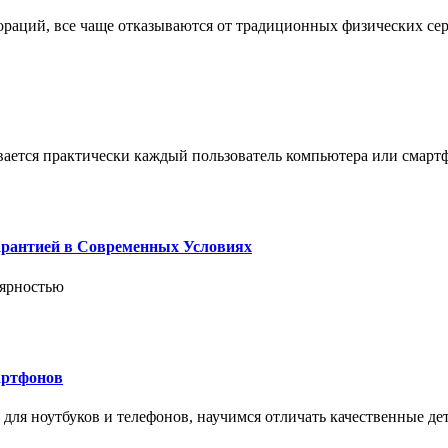
пораций, все чаще отказываются от традиционных физических се
вается практически каждый пользователь компьютера или смарт
арантией в Современных Условиях
лярностью
артфонов
ля ноутбуков и телефонов, научимся отличать качественные дет