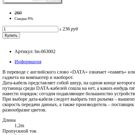
260
Скидка 9%
236
руб
x
Артикул: bn-063002
Информация
В переводе с английского слово «DATA» означает «память» ил
гаджета на компьютер и наоборот.
Дата-кабель представляет собой шнур, на одном конце которог
путаница среди DATA-кабелей сошла на нет, а каких-нибудь пя
навести порядок: сегодня подавляющее большинство устройств
При выборе дата-кабеля следует выбрать тип разъема – вышеоп
скорость передачи данных, а также производитель – поставщи
разнообразие цветов.
Длина
1,2m
Пропускной ток