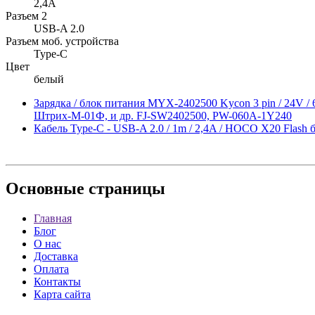
2,4A
Разъем 2
USB-A 2.0
Разъем моб. устройства
Type-C
Цвет
белый
Зарядка / блок питания MYX-2402500 Kycon 3 pin / 24V
Штрих-М-01Ф, и др. FJ-SW2402500, PW-060A-1Y240
Кабель Type-C - USB-A 2.0 / 1m / 2,4A / HOCO X20 Flash 
Основные
страницы
Главная
Блог
О нас
Доставка
Оплата
Контакты
Карта сайта