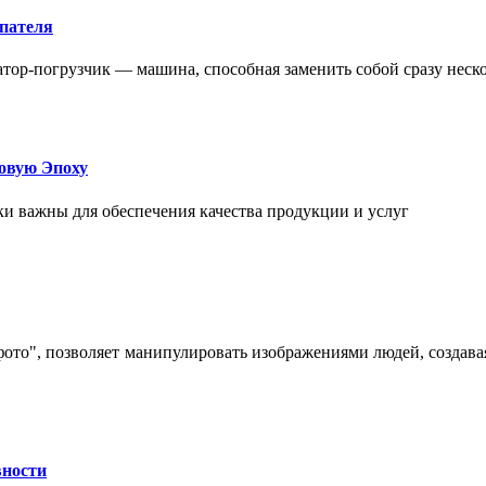
упателя
атор-погрузчик — машина, способная заменить собой сразу неск
овую Эпоху
и важны для обеспечения качества продукции и услуг
 фото", позволяет манипулировать изображениями людей, созда
вности