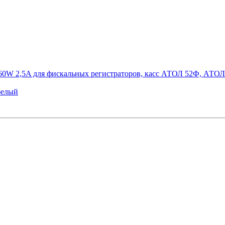
 / 60W 2,5A для фискальных регистраторов, касс АТОЛ 52Ф, А
белый