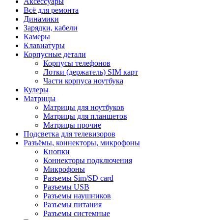
Аксессуары
Всё для ремонта
Динамики
Зарядки, кабели
Камеры
Клавиатуры
Корпусные детали
Корпусы телефонов
Лотки (держатель) SIM карт
Части корпуса ноутбука
Кулеры
Матрицы
Матрицы для ноутбуков
Матрицы для планшетов
Матрицы прочие
Подсветка для телевизоров
Разъёмы, коннекторы, микрофоны
Кнопки
Коннекторы подключения
Микрофоны
Разъемы Sim/SD card
Разъемы USB
Разъемы наушников
Разъемы питания
Разъемы системные