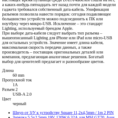
а каких-нибудь пятнадцать лет назад почти для каждой модели
гаджета требовался собственный дата-кабель. Унификация
разъемов позволила навести порядок: сегодня подавляющее
большинство устройств можно подсоединить к ПК или
ноутбуку через микро-USB. Исключение – это стандарт
Lighting, используемый брендом Apple.
При выборе дата-кабеля следует выбрать тип разъема –
вышеописанный Lighting для iPhone или iPad или micro-USB
для остальных устройств. Значение имеет длина кабеля,
максимальная скорость передачи данных, а также
производитель – поставщик оригинальных деталей или
компания, предлагающая аналоговые решения. Богатый
выбор для ценителей предлагает и разнообразие цветов.
Длина
60 mm
Пропускной ток
1A
Разъем 2
USB-A 2.0
Цвет
черный
Шнур от З/У к устройству Square 11,2x4,5mm / 1m 2 PIN
Зарядка 5,5x2,5mm 19V 120W 6,32A для MSI GT70, Asus