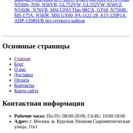
N550Jv, N56, N56VB, GL752VW, GL552VW, N56VZ,
N550JK, N76VB, MSI GF63 Thin 9RCX, GT60, N750JK,
MS-175A, N56JR, MSI GX60, PA-1121-28, A15-120P1A,
ADP-120RH/B без сетевого кабеля
Основные
страницы
Главная
Блог
О нас
Доставка
Оплата
Контакты
Карта сайта
Контактная
информация
Рабочие часы:
Пн-Пт: 08:00-20:00, Сб-Вс: 10:00-18:00
Адрес:
г. Москва, м. Курская, Нижняя Сыромятническая
улица, 11к1