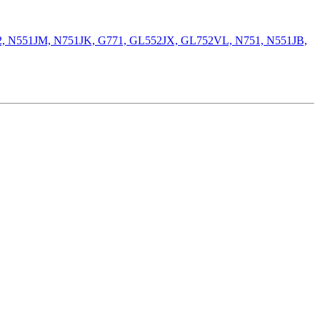
, N551JM, N751JK, G771, GL552JX, GL752VL, N751, N551JB,