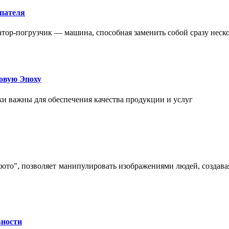
упателя
атор-погрузчик — машина, способная заменить собой сразу неск
овую Эпоху
и важны для обеспечения качества продукции и услуг
 фото", позволяет манипулировать изображениями людей, созда
вности