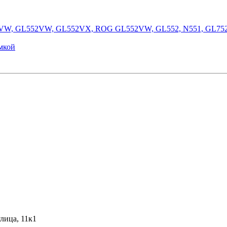
752VW, GL552VW, GL552VX, ROG GL552VW, GL552, N551, GL752
мкой
лица, 11к1