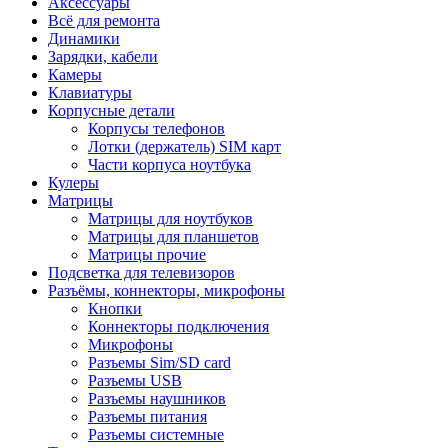
Аксессуары
Всё для ремонта
Динамики
Зарядки, кабели
Камеры
Клавиатуры
Корпусные детали
Корпусы телефонов
Лотки (держатель) SIM карт
Части корпуса ноутбука
Кулеры
Матрицы
Матрицы для ноутбуков
Матрицы для планшетов
Матрицы прочие
Подсветка для телевизоров
Разъёмы, коннекторы, микрофоны
Кнопки
Коннекторы подключения
Микрофоны
Разъемы Sim/SD card
Разъемы USB
Разъемы наушников
Разъемы питания
Разъемы системные