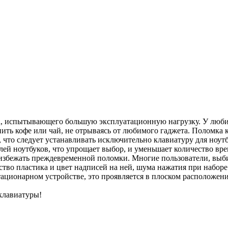
ва, испытывающего большую эксплуатационную нагрузку. У любит
пить кофе или чай, не отрываясь от любимого гаджета. Поломка
я, что следует устанавливать исключительно клавиатуру для но
ей ноутбуков, что упрощает выбор, и уменьшает количество вре
 избежать преждевременной поломки. Многие пользователи, выб
ество пластика и цвет надписей на ней, шума нажатия при набо
стационарном устройстве, это проявляется в плоском расположен
клавиатуры!