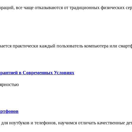
пораций, все чаще отказываются от традиционных физических се
вается практически каждый пользователь компьютера или смарт
арантией в Современных Условиях
лярностью
артфонов
ля ноутбуков и телефонов, научимся отличать качественные дет