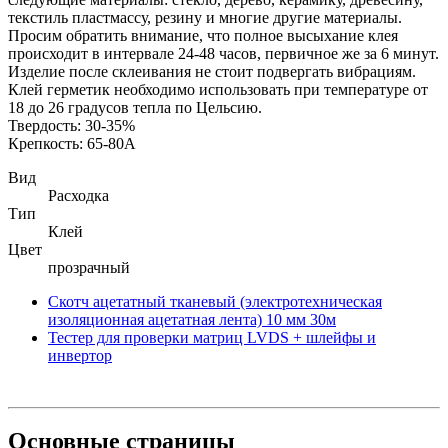
текстиль пластмассу, резину и многие другие материалы.
Просим обратить внимание, что полное высыхание клея
происходит в интервале 24-48 часов, первичное же за 6 минут.
Изделие после склеивания не стоит подвергать вибрациям.
Клей герметик необходимо использовать при температуре от
18 до 26 градусов тепла по Цельсию.
Твердость: 30-35%
Крепкость: 65-80А
Вид
Расходка
Тип
Клей
Цвет
прозрачный
Скотч ацетатный тканевый (электротехническая
изоляционная ацетатная лента) 10 мм 30м
Тестер для проверки матриц LVDS + шлейфы и
инвертор
Основные
страницы