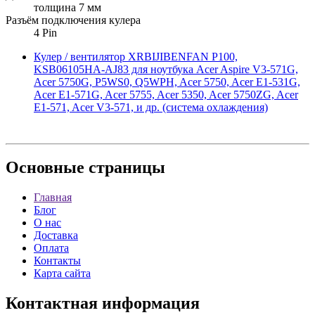
толщина 7 мм
Разъём подключения кулера
4 Pin
Кулер / вентилятор XRBIJIBENFAN P100,
KSB06105HA-AJ83 для ноутбука Acer Aspire V3-571G,
Acer 5750G, P5WS0, Q5WPH, Acer 5750, Acer E1-531G,
Acer E1-571G, Acer 5755, Acer 5350, Acer 5750ZG, Acer
E1-571, Acer V3-571, и др. (система охлаждения)
Основные
страницы
Главная
Блог
О нас
Доставка
Оплата
Контакты
Карта сайта
Контактная
информация