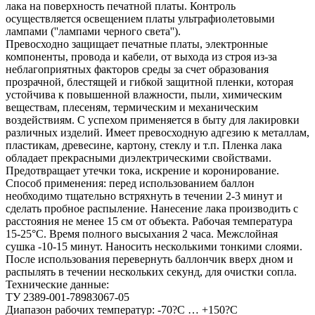
лака на поверхность печатной платы. Контроль
осуществляется освещением платы ультрафиолетовыми
лампами (''лампами черного cвета'').
Превосходно защищает печатные платы, электронные
компоненты, провода и кабели, от выхода из строя из-за
неблагоприятных факторов среды за счет образования
прозрачной, блестящей и гибкой защитной пленки, которая
устойчива к повышенной влажности, пыли, химическим
веществам, плесеням, термическим и механическим
воздействиям. С успехом применяется в быту для лакировки
различных изделий. Имеет превосходную адгезию к металлам,
пластикам, древесине, картону, стеклу и т.п. Пленка лака
обладает прекрасными диэлектрическими свойствами.
Предотвращает утечки тока, искрение и коронирование.
Способ применения: перед использованием баллон
необходимо тщательно встряхнуть в течении 2-3 минут и
сделать пробное распыление. Нанесение лака производить с
расстояния не менее 15 см от объекта. Рабочая температура
15-25°С. Время полного высыхания 2 часа. Межслойная
сушка -10-15 минут. Наносить несколькими тонкими слоями.
После использования перевернуть баллончик вверх дном и
распылять в течении нескольких секунд, для очистки сопла.
Технические данные:
ТУ 2389-001-78983067-05
Диапазон рабочих температур: -70?С … +150?С