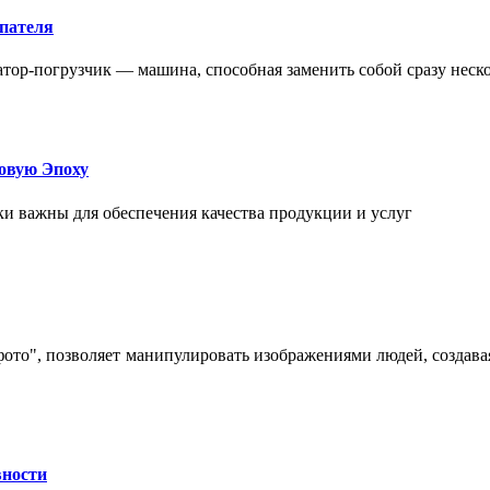
упателя
атор-погрузчик — машина, способная заменить собой сразу неск
овую Эпоху
и важны для обеспечения качества продукции и услуг
 фото", позволяет манипулировать изображениями людей, созда
вности