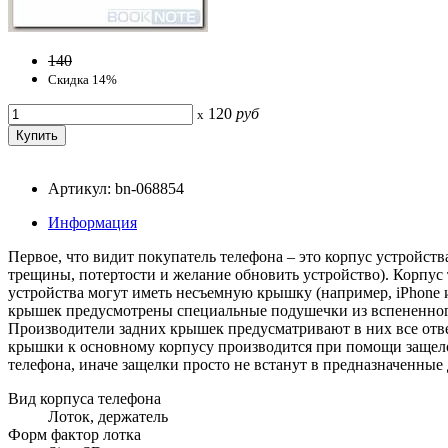
140
Скидка 14%
120
руб
x
Артикул: bn-068854
Информация
Первое, что видит покупатель телефона – это корпус устройст
трещины, потертости и желание обновить устройство). Корпус т
устройства могут иметь несъемную крышку (например, iPhone 
крышек предусмотрены специальные подушечки из вспененног
Производители задних крышек предусматривают в них все отве
крышки к основному корпусу производится при помощи защело
телефона, иначе защелки просто не встанут в предназначенные 
Вид корпуса телефона
Лоток, держатель
Форм фактор лотка