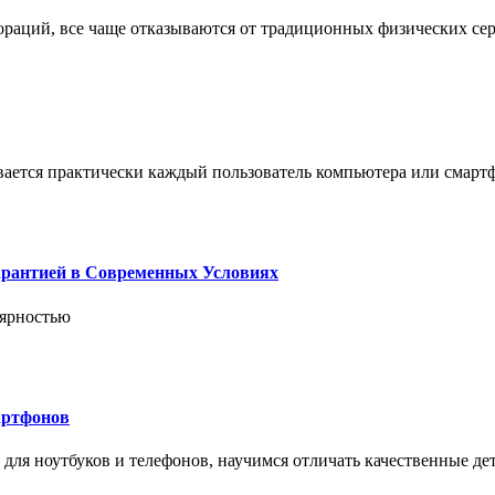
пораций, все чаще отказываются от традиционных физических се
вается практически каждый пользователь компьютера или смарт
арантией в Современных Условиях
лярностью
артфонов
ля ноутбуков и телефонов, научимся отличать качественные дет