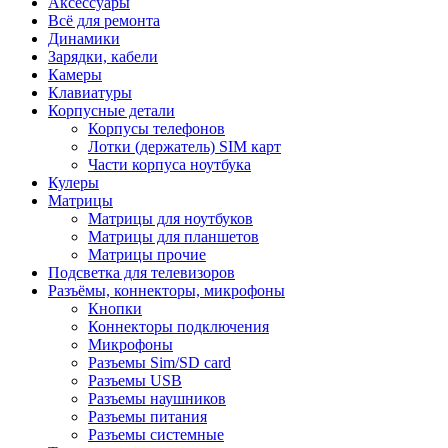
Аксессуары
Всё для ремонта
Динамики
Зарядки, кабели
Камеры
Клавиатуры
Корпусные детали
Корпусы телефонов
Лотки (держатель) SIM карт
Части корпуса ноутбука
Кулеры
Матрицы
Матрицы для ноутбуков
Матрицы для планшетов
Матрицы прочие
Подсветка для телевизоров
Разъёмы, коннекторы, микрофоны
Кнопки
Коннекторы подключения
Микрофоны
Разъемы Sim/SD card
Разъемы USB
Разъемы наушников
Разъемы питания
Разъемы системные