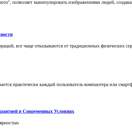
 фото", позволяет манипулировать изображениями людей, созда
вности
пораций, все чаще отказываются от традиционных физических се
вается практически каждый пользователь компьютера или смарт
арантией в Современных Условиях
лярностью