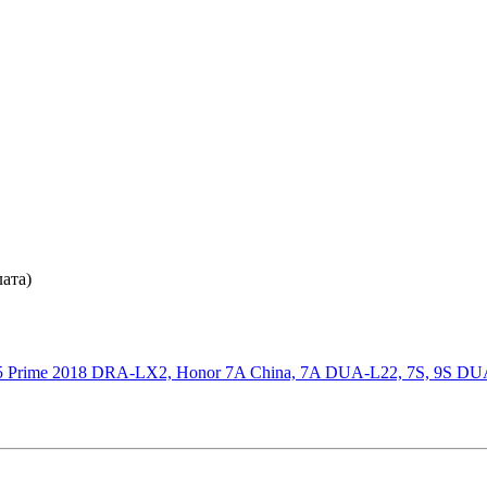
ата)
Y5 Prime 2018 DRA-LX2, Honor 7A China, 7A DUA-L22, 7S, 9S D