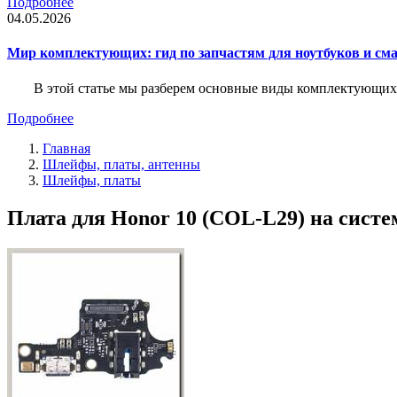
Подробнее
04.05.2026
Мир комплектующих: гид по запчастям для ноутбуков и см
В этой статье мы разберем основные виды комплектующих д
Подробнее
Главная
Шлейфы, платы, антенны
Шлейфы, платы
Плата для Honor 10 (COL-L29) на систе