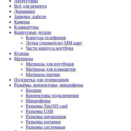
Аксессуары
Всё для ремонта
Динамики
Зарядки, кабели
Камеры
Клавиатуры
Корпусные детали
Корпусы телефонов
Лотки (держатель) SIM карт
Части корпуса ноутбука
Кулеры
Матрицы
Матрицы для ноутбуков
Матрицы для планшетов
Матрицы прочие
Подсветка для телевизоров
Разъёмы, коннекторы, микрофоны
Кнопки
Коннекторы подключения
Микрофоны
Разъемы Sim/SD card
Разъемы USB
Разъемы наушников
Разъемы питания
Разъемы системные