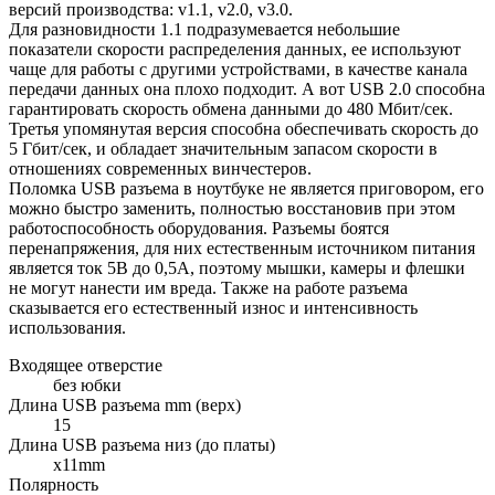
версий производства: v1.1, v2.0, v3.0.
Для разновидности 1.1 подразумевается небольшие
показатели скорости распределения данных, ее используют
чаще для работы с другими устройствами, в качестве канала
передачи данных она плохо подходит. А вот USB 2.0 способна
гарантировать скорость обмена данными до 480 Мбит/сек.
Третья упомянутая версия способна обеспечивать скорость до
5 Гбит/сек, и обладает значительным запасом скорости в
отношениях современных винчестеров.
Поломка USB разъема в ноутбуке не является приговором, его
можно быстро заменить, полностью восстановив при этом
работоспособность оборудования. Разъемы боятся
перенапряжения, для них естественным источником питания
является ток 5В до 0,5А, поэтому мышки, камеры и флешки
не могут нанести им вреда. Также на работе разъема
сказывается его естественный износ и интенсивность
использования.
Входящее отверстие
без юбки
Длина USB разъема mm (верх)
15
Длина USB разъема низ (до платы)
x11mm
Полярность