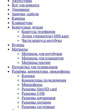
Аксессуары
Всё для ремонта
Динамики
Зарядки, кабели
Камеры
Клавиатуры
Корпусные детали
Корпусы телефонов
Лотки (держатель) SIM карт
Части корпуса ноутбука
Кулеры
Матрицы
Матрицы для ноутбуков
Матрицы для планшетов
Матрицы прочие
Подсветка для телевизоров
Разъёмы, коннекторы, микрофоны
Кнопки
Коннекторы подключения
Микрофоны
Разъемы Sim/SD card
Разъемы USB
Разъемы наушников
Разъемы питания
Разъемы системные