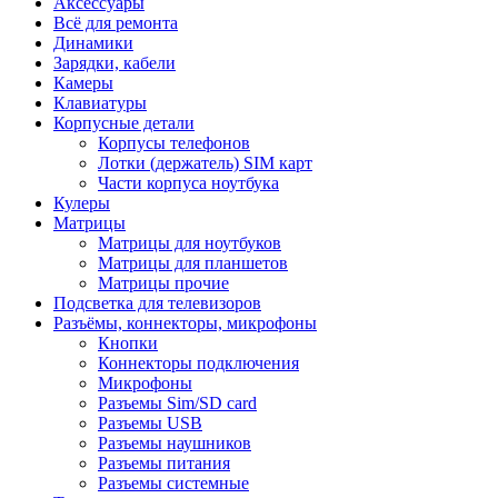
Аксессуары
Всё для ремонта
Динамики
Зарядки, кабели
Камеры
Клавиатуры
Корпусные детали
Корпусы телефонов
Лотки (держатель) SIM карт
Части корпуса ноутбука
Кулеры
Матрицы
Матрицы для ноутбуков
Матрицы для планшетов
Матрицы прочие
Подсветка для телевизоров
Разъёмы, коннекторы, микрофоны
Кнопки
Коннекторы подключения
Микрофоны
Разъемы Sim/SD card
Разъемы USB
Разъемы наушников
Разъемы питания
Разъемы системные