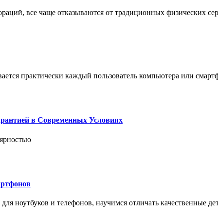
пораций, все чаще отказываются от традиционных физических се
вается практически каждый пользователь компьютера или смарт
арантией в Современных Условиях
лярностью
артфонов
ля ноутбуков и телефонов, научимся отличать качественные дет