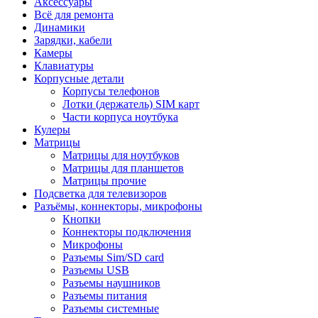
Аксессуары
Всё для ремонта
Динамики
Зарядки, кабели
Камеры
Клавиатуры
Корпусные детали
Корпусы телефонов
Лотки (держатель) SIM карт
Части корпуса ноутбука
Кулеры
Матрицы
Матрицы для ноутбуков
Матрицы для планшетов
Матрицы прочие
Подсветка для телевизоров
Разъёмы, коннекторы, микрофоны
Кнопки
Коннекторы подключения
Микрофоны
Разъемы Sim/SD card
Разъемы USB
Разъемы наушников
Разъемы питания
Разъемы системные