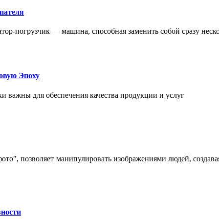
упателя
атор-погрузчик — машина, способная заменить собой сразу неск
овую Эпоху
и важны для обеспечения качества продукции и услуг
 фото", позволяет манипулировать изображениями людей, созда
вности