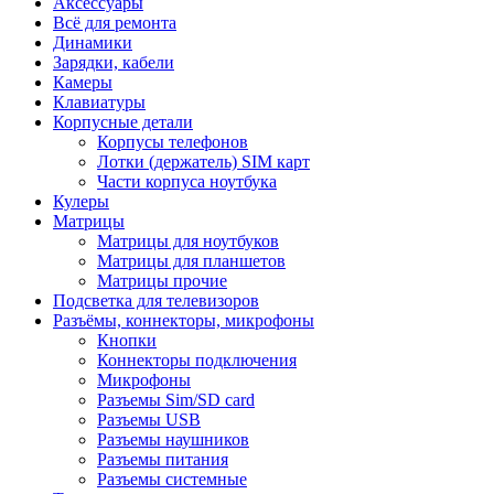
Аксессуары
Всё для ремонта
Динамики
Зарядки, кабели
Камеры
Клавиатуры
Корпусные детали
Корпусы телефонов
Лотки (держатель) SIM карт
Части корпуса ноутбука
Кулеры
Матрицы
Матрицы для ноутбуков
Матрицы для планшетов
Матрицы прочие
Подсветка для телевизоров
Разъёмы, коннекторы, микрофоны
Кнопки
Коннекторы подключения
Микрофоны
Разъемы Sim/SD card
Разъемы USB
Разъемы наушников
Разъемы питания
Разъемы системные