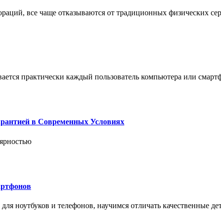
пораций, все чаще отказываются от традиционных физических се
вается практически каждый пользователь компьютера или смарт
арантией в Современных Условиях
лярностью
артфонов
ля ноутбуков и телефонов, научимся отличать качественные дет