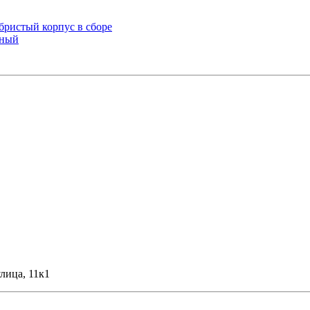
ебристый корпус в сборе
рный
лица, 11к1