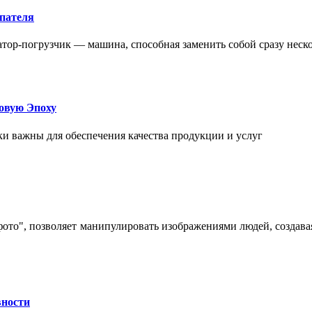
упателя
атор-погрузчик — машина, способная заменить собой сразу неск
овую Эпоху
и важны для обеспечения качества продукции и услуг
 фото", позволяет манипулировать изображениями людей, созда
вности