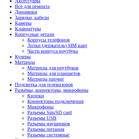
Аксессуары
Всё для ремонта
Динамики
Зарядки, кабели
Камеры
Клавиатуры
Корпусные детали
Корпусы телефонов
Лотки (держатель) SIM карт
Части корпуса ноутбука
Кулеры
Матрицы
Матрицы для ноутбуков
Матрицы для планшетов
Матрицы прочие
Подсветка для телевизоров
Разъёмы, коннекторы, микрофоны
Кнопки
Коннекторы подключения
Микрофоны
Разъемы Sim/SD card
Разъемы USB
Разъемы наушников
Разъемы питания
Разъемы системные