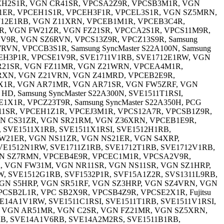
CEH2S1R, VGN CR41SR, VPCSA2Z9R, VPCSB3M1R, VGN
31ER, VPCEH1S1R, VPCEH3F1R, VPCEL3S1R, VGN SZ5MRN,
1712E1RB, VGN Z11XRN, VPCEB1M1R, VPCEB3C4R,
R, VGN FW21ZR, VGN FZ21SR, VPCCA2S1R, VPCS11M9R,
9R, VGN SZ6RVN, VPCS13Z9R, VPCZ13S9R, Samsung
N, VPCCB3S1R, Samsung SyncMaster S22A100N, Samsung
PCEH3P1R, VPCSE1V9R, SVE1711V1RB, SVE1712E1RW, VGN
CR21SR, VGN FZ11MR, VGN Z21WRN, VPCEA4M1R,
7RXN, VGN Z21VRN, VGN Z41MRD, VPCEB2E9R,
1X1R, VGN AR71MR, VGN AR71SR, VGN FW5ZRF, VGN
 Samsung SyncMaster S22A300N, SVE1511T1RSI,
1R, VPCZ23T9R, Samsung SyncMaster S22A350H, PCG
Z11SR, VPCEH1Z1R, VPCEJ3M1R, VPCS12A7R, VPCSB1Z9R,
VGN CS31ZR, VGN SR21RM, VGN Z36XRN, VPCEB1E9R,
SVE1511X1RB, SVE1511X1RSI, SVE1512H1RB,
FW21ER, VGN NS11ZR, VGN NS21ER, VGN S4XRP,
E1512N1RW, SVE1711Z1RB, SVE1712T1RB, SVE1712V1RB,
GN SZ7RMN, VPCEB4E9R, VPCEC1M1R, VPCSA2V9R,
, VGN FW31M, VGN NR11SR, VGN NS11SR, VGN SZ1HRP,
 SVE1512G1RB, SVF1532P1R, SVF15A1Z2R, SVS1311L9RB,
GN S5HRP, VGN SR51RF, VGN SZ3HRP, VGN SZ4VRN, VGN
B2L1R, VPC SB2X9R, VPCSB4Z9R, VPCSE2X1R, Fujitsu
P, SVE14A1V1RW, SVE1511C1RSI, SVE1511T1RB, SVE1511V1RSI,
R, VGN AR51MR, VGN C2SR, VGN FZ21MR, VGN SZ5XRN,
B, SVE14A1V6RB, SVE14A2M2RS, SVE1511B1RB,