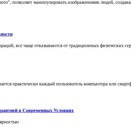
 фото", позволяет манипулировать изображениями людей, созда
вности
пораций, все чаще отказываются от традиционных физических се
вается практически каждый пользователь компьютера или смарт
арантией в Современных Условиях
лярностью