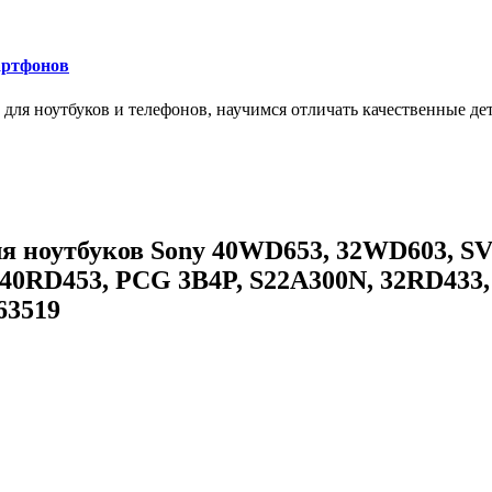
артфонов
ля ноутбуков и телефонов, научимся отличать качественные дет
для ноутбуков Sony 40WD653, 32WD603, 
 40RD453, PCG 3B4P, S22A300N, 32RD433
63519