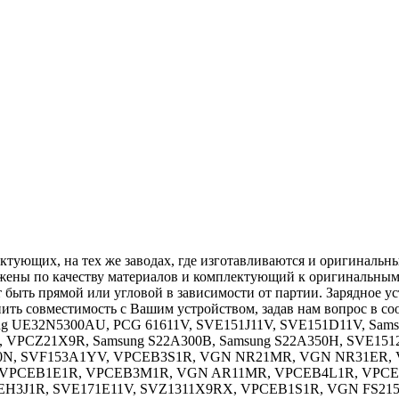
ектующих, на тех же заводах, где изготавливаются и оригинальн
жены по качеству материалов и комплектующий к оригинальным 
 быть прямой или угловой в зависимости от партии. Зарядное ус
нить совместимость с Вашим устройством, задав нам вопрос в 
g UE32N5300AU, PCG 61611V, SVE151J11V, SVE151D11V, Sams
 VPCZ21X9R, Samsung S22A300B, Samsung S22A350H, SVE15
00N, SVF153A1YV, VPCEB3S1R, VGN NR21MR, VGN NR31ER,
P, VPCEB1E1R, VPCEB3M1R, VGN AR11MR, VPCEB4L1R, VPCE
H3J1R, SVE171E11V, SVZ1311X9RX, VPCEB1S1R, VGN FS215