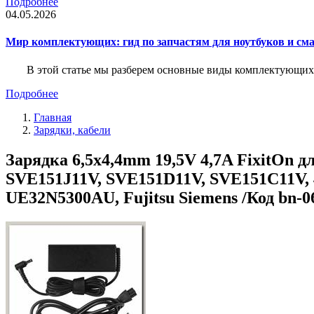
Подробнее
04.05.2026
Мир комплектующих: гид по запчастям для ноутбуков и см
В этой статье мы разберем основные виды комплектующих д
Подробнее
Главная
Зарядки, кабели
Зарядка 6,5x4,4mm 19,5V 4,7A FixitOn 
SVE151J11V, SVE151D11V, SVE151C11V,
UE32N5300AU, Fujitsu Siemens /Код bn-0