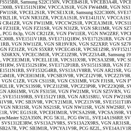
FS515BR, Samsung S22C150N, VPCEB4S1R, VPCEB3A4R, VP
22C300B, SVE1511N1RW, VPCCA3S1R, VGN FW44MR, VGN NS
FW11SR, VPCEL2S1R, VPCSE1X1R, Samsung S22C300N, SVE
B2L1R, VGN NR31ZR, VPCEA1S1R, SVE141J11V, VPCCA1S1
 CR41ZR, VGN FW11MR, VPCCW2S1R, VPCEA3M1R, VPCS11V
FZ31ER, VGN FZ31SR, VGN N31ZR, VGN SR11MR, VGN SZ7RV
F4R, PCG 8x3p, VGN CR21ZR, VGN FW11ER, VGN NW2ZRF, V
9C300B, SVE1511V1RB, SVE1711Q1RW, SVE1712S1RB, VGN 
2Q1RB, VGN NW11ZR, VGN SR19VRN, VGN SZ2XRP, VGN SZ
GN FZ31ZR, VGN S5XRP, VPCEC4S1R, VPCSE1Z9R, SVF152
RXN, VPCEC3M1R, VPCZ12Z9R, VPCZ23A4R, Samsung 19 HD,
VPCEE3M1R, VPCEL1E1R, VPCS11X9R, VPCSA3Z9R, VPC SE1X
12H1RW, SVE1512S1RW, SVE1712P1RB, SVS1511S3RB, VGN F
 SVE1511N1RB, SVF1532G4RB, SVS13A1V8RB, VGN AR21SR, 
4M1R, VPCEH1M1R, VPCSB3V9R, VPCZ12V9R, VPCZ23V9R, 
, VGN C1ZR, VGN CS11SR, VGN CS31MR, VGN FJ1SR, VGN 
L1R, VPCS13S9R, VPCZ11Z9R, VPCZ23P9R, VPCZ23Q9R, SV
 VGN AR61MR, VGN FS315H, VGN FW21MR, VGN SZ5VRN, V
, SVE1511S9RB, SVE1512Y1RB, VGN AR51SRU, VGN FW21SR
V9R, VPC SB3V9R, VPCY21M1R, VPCZ13V9R, SVE1511T1RW,
 VGN NR31SR, VGN NS21SR, VGN NW11SR, VGN NW2SRF, V
, VPC EG1S1R, VPCEH3M1R, VPCSA2S9R, VPCSA3S9R, VPCS
msung SyncMaster S22A350N, PCG 5K1L, PCG 6W1L, SVE14A1S6R
B, SVS1312E3RW, SVS13A2V9RS, SVS13A2X9RS, VGN AR31S
SB2A7R, VPC SB3M1R, VPCYA1V9R, PCG 8Z2L, SVE14A1V1R