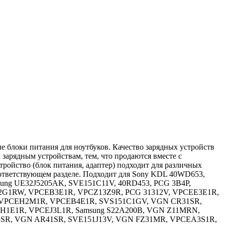
ые блоки питания для ноутбуков. Качество зарядных устройств
зарядным устройствам, тем, что продаются вместе с
тройство (блок питания, адаптер) подходит для различных
соответствующем разделе. Подходит для Sony KDL 40WD653,
ung UE32J5205AK, SVE151C11V, 40RD453, PCG 3B4P,
12G1RW, VPCEB3E1R, VPCZ13Z9R, PCG 31312V, VPCEE3E1R,
 VPCEH2M1R, VPCEB4E1R, SVS151C1GV, VGN CR31SR,
H1E1R, VPCEJ3L1R, Samsung S22A200B, VGN Z11MRN,
SR, VGN AR41SR, SVE151J13V, VGN FZ31MR, VPCEA3S1R,