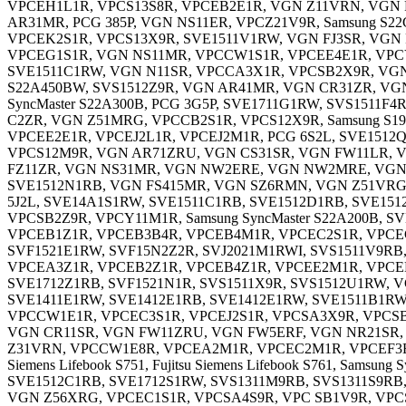
VPCEH1L1R, VPCS13S8R, VPCEB2E1R, VGN Z11VRN, VGN 
AR31MR, PCG 385P, VGN NS11ER, VPCZ21V9R, Samsung S
VPCEK2S1R, VPCS13X9R, SVE1511V1RW, VGN FJ3SR, VGN 
VPCEG1S1R, VGN NS11MR, VPCCW1S1R, VPCEE4E1R, VPCY
SVE1511C1RW, VGN N11SR, VPCCA3X1R, VPCSB2X9R, VGN
S22A450BW, SVS1512Z9R, VGN AR41MR, VGN CR31ZR, VGN 
SyncMaster S22A300B, PCG 3G5P, SVE1711G1RW, SVS1511
C2ZR, VGN Z51MRG, VPCCB2S1R, VPCS12X9R, Samsung S1
VPCEE2E1R, VPCEJ2L1R, VPCEJ2M1R, PCG 6S2L, SVE151
VPCS12M9R, VGN AR71ZRU, VGN CS31SR, VGN FW11LR, V
FZ11ZR, VGN NS31MR, VGN NW2ERE, VGN NW2MRE, VGN SZ6
SVE1512N1RB, VGN FS415MR, VGN SZ6RMN, VGN Z51VRG, 
5J2L, SVE14A1S1RW, SVE1511C1RB, SVE1512D1RB, SVE15
VPCSB2Z9R, VPCY11M1R, Samsung SyncMaster S22A200B,
VPCEB1Z1R, VPCEB3B4R, VPCEB4M1R, VPCEC2S1R, VPCEC
SVF1521E1RW, SVF15N2Z2R, SVJ2021M1RWI, SVS1511V9RB
VPCEA3Z1R, VPCEB2Z1R, VPCEB4Z1R, VPCEE2M1R, VPCEH2
SVE1712Z1RB, SVF1521N1R, SVS1511X9R, SVS1512U1RW,
SVE1411E1RW, SVE1412E1RB, SVE1412E1RW, SVE1511B1RW
VPCCW1E1R, VPCEC3S1R, VPCEJ2S1R, VPCSA3X9R, VPCSB1
VGN CR11SR, VGN FW11ZRU, VGN FW5ERF, VGN NR21SR,
Z31VRN, VPCCW1E8R, VPCEA2M1R, VPCEC2M1R, VPCEF3E1R
Siemens Lifebook S751, Fujitsu Siemens Lifebook S761, Sa
SVE1512C1RB, SVE1712S1RW, SVS1311M9RB, SVS1311S9R
VGN Z56XRG, VPCEC1S1R, VPCSA4S9R, VPC SB1V9R, VPC