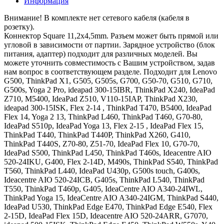
Информация
Внимание! В комплекте нет сетевого кабеля (кабеля в
розетку).
Коннектор Square 11,2x4,5mm. Разъем может быть прямой или
угловой в зависимости от партии. Зарядное устройство (блок
питания, адаптер) подходит для различных моделей. Вы
можете уточнить совместимость с Вашим устройством, задав
нам вопрос в соответствующем разделе. Подходит для Lenovo
G500, ThinkPad X1, G505, G505s, G700, G50-70, G510, G710,
G500s, Yoga 2 Pro, ideapad 300-15IBR, ThinkPad X240, IdeaPad
Z710, M5400, IdeaPad Z510, V110-15IAP, ThinkPad X230,
ideapad 300-15ISK, Flex 2-14 , ThinkPad T470, B5400, IdeaPad
Flex 14, Yoga 2 13, ThinkPad L460, ThinkPad T460, G70-80,
IdeaPad S510p, IdeaPad Yoga 13, Flex 2-15 , IdeaPad Flex 15,
ThinkPad T440, ThinkPad T440P, ThinkPad X260, G410,
ThinkPad T440S, Z70-80, Z51-70, IdeaPad Flex 10, G70-70,
IdeaPad S500, ThinkPad L450, ThinkPad T460s, Ideacentre AIO
520-24IKU, G400, Flex 2-14D, M490s, ThinkPad S540, ThinkPad
T560, ThinkPad L440, IdeaPad U430p, G500s touch, G400s,
Ideacentre AIO 520-24ICB, G405s, ThinkPad L540, ThinkPad
T550, ThinkPad T460p, G405, IdeaCentre AIO A340-24IWL,
ThinkPad Yoga 15, IdeaCentre AIO A340-24IGM, ThinkPad S440,
IdeaPad U530, ThinkPad Edge E470, ThinkPad Edge E540, Flex
2-15D, IdeaPad Flex 15D, Ideacentre AIO 520-24ARR, G7070,