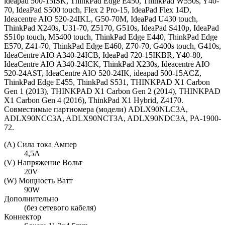
ideapad 500-15ISK, ThinkPad Edge E450, ThinkPad W550s, Y40-
70, IdeaPad S500 touch, Flex 2 Pro-15, IdeaPad Flex 14D,
Ideacentre AIO 520-24IKL, G50-70M, IdeaPad U430 touch,
ThinkPad X240s, U31-70, Z5170, G510s, IdeaPad S410p, IdeaPad
S510p touch, M5400 touch, ThinkPad Edge E440, ThinkPad Edge
E570, Z41-70, ThinkPad Edge E460, Z70-70, G400s touch, G410s,
IdeaCentre AIO A340-24ICB, IdeaPad 720-15IKBR, Y40-80,
IdeaCentre AIO A340-24ICK, ThinkPad X230s, Ideacentre AIO
520-24AST, IdeaCentre AIO 520-24IK, ideapad 500-15ACZ,
ThinkPad Edge E455, ThinkPad S531, THINKPAD X1 Carbon
Gen 1 (2013), THINKPAD X1 Carbon Gen 2 (2014), THINKPAD
X1 Carbon Gen 4 (2016), ThinkPad X1 Hybrid, Z4170.
Совместимые партномера (модели) ADLX90NLC3A,
ADLX90NCC3A, ADLX90NCT3A, ADLX90NDC3A, PA-1900-
72.
(A) Сила тока Ампер
4,5A
(V) Напряжение Вольт
20V
(W) Мощность Ватт
90W
Дополнительно
(без сетевого кабеля)
Коннектор