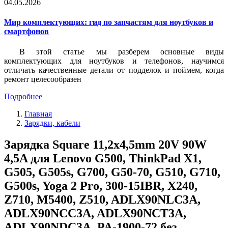
04.05.2026
Мир комплектующих: гид по запчастям для ноутбуков и
смартфонов
В этой статье мы разберем основные виды
комплектующих для ноутбуков и телефонов, научимся
отличать качественные детали от подделок и поймем, когда
ремонт целесообразен
Подробнее
Главная
Зарядки, кабели
Зарядка Square 11,2x4,5mm 20V 90W
4,5A для Lenovo G500, ThinkPad X1,
G505, G505s, G700, G50-70, G510, G710,
G500s, Yoga 2 Pro, 300-15IBR, X240,
Z710, M5400, Z510, ADLX90NLC3A,
ADLX90NCC3A, ADLX90NCT3A,
ADLX90NDC3A, PA-1900-72 без