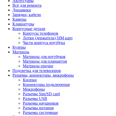
Аксессуары
Всё для ремонта
Динамики
Зарядки, кабели
Камеры
Клавиатуры
Корпусные детали
Корпусы телефонов
Лотки (держатель) SIM карт
Части корпуса ноутбука
Кулеры
Матрицы
Матрицы для ноутбуков
Матрицы для планшетов
Матрицы прочие
Подсветка для телевизоров
Разъёмы, коннекторы, микрофоны
Кнопки
Коннекторы подключения
Микрофоны
Разъемы Sim/SD card
Разъемы USB
Разъемы наушников
Разъемы питания
Разъемы системные