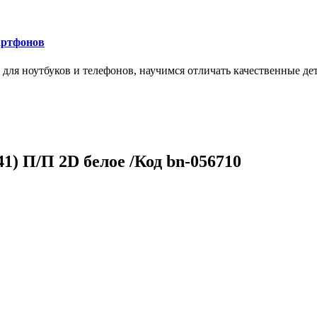
артфонов
ля ноутбуков и телефонов, научимся отличать качественные дет
) П/П 2D белое /Код bn-056710