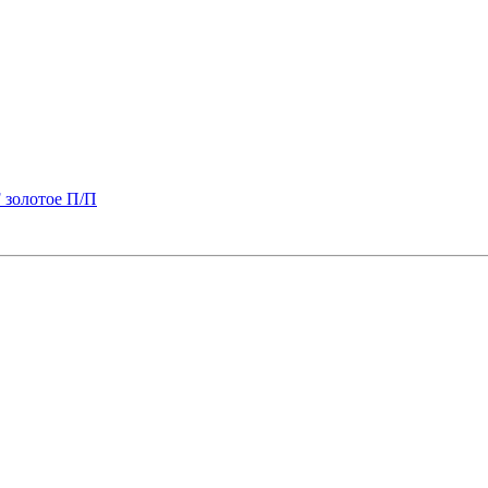
 золотое П/П