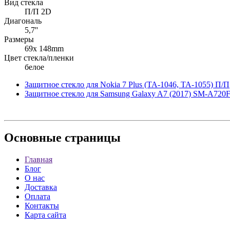
Вид стекла
П/П 2D
Диагональ
5,7''
Размеры
69x 148mm
Цвет стекла/пленки
белое
Защитное стекло для Nokia 7 Plus (TA-1046, TA-1055) П/П
Защитное стекло для Samsung Galaxy A7 (2017) SM-A720F
Основные
страницы
Главная
Блог
О нас
Доставка
Оплата
Контакты
Карта сайта