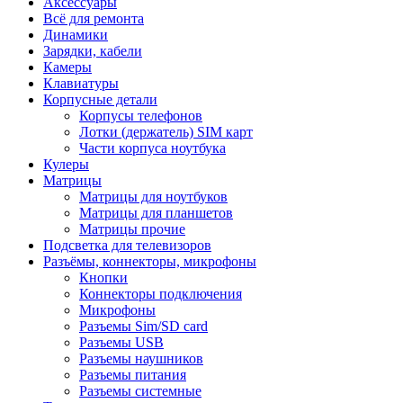
Аксессуары
Всё для ремонта
Динамики
Зарядки, кабели
Камеры
Клавиатуры
Корпусные детали
Корпусы телефонов
Лотки (держатель) SIM карт
Части корпуса ноутбука
Кулеры
Матрицы
Матрицы для ноутбуков
Матрицы для планшетов
Матрицы прочие
Подсветка для телевизоров
Разъёмы, коннекторы, микрофоны
Кнопки
Коннекторы подключения
Микрофоны
Разъемы Sim/SD card
Разъемы USB
Разъемы наушников
Разъемы питания
Разъемы системные