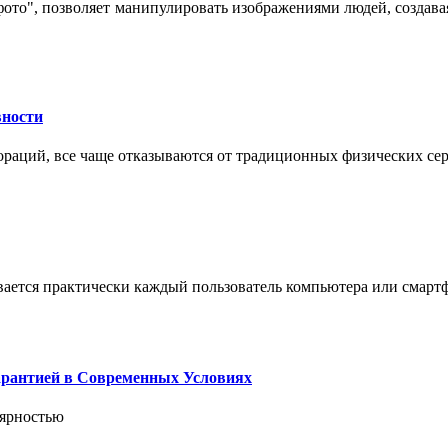
 фото", позволяет манипулировать изображениями людей, созда
вности
пораций, все чаще отказываются от традиционных физических се
вается практически каждый пользователь компьютера или смарт
арантией в Современных Условиях
лярностью