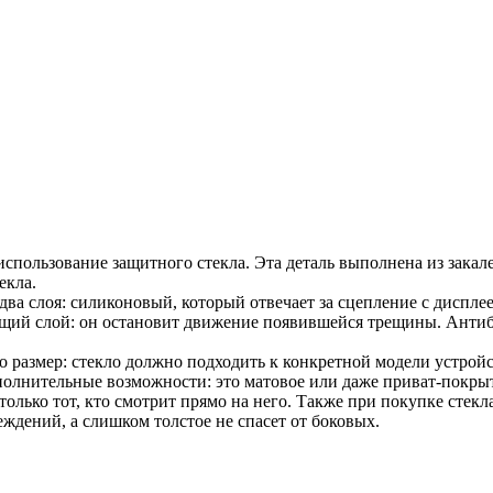
 использование защитного стекла. Эта деталь выполнена из зака
екла.
два слоя: силиконовый, который отвечает за сцепление с диспле
ющий слой: он остановит движение появившейся трещины. Ант
о размер: стекло должно подходить к конкретной модели устройс
полнительные возможности: это матовое или даже приват-покры
т только тот, кто смотрит прямо на него. Также при покупке сте
ждений, а слишком толстое не спасет от боковых.