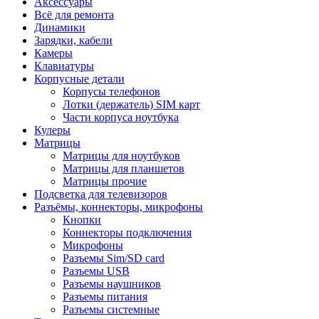
Аксессуары
Всё для ремонта
Динамики
Зарядки, кабели
Камеры
Клавиатуры
Корпусные детали
Корпусы телефонов
Лотки (держатель) SIM карт
Части корпуса ноутбука
Кулеры
Матрицы
Матрицы для ноутбуков
Матрицы для планшетов
Матрицы прочие
Подсветка для телевизоров
Разъёмы, коннекторы, микрофоны
Кнопки
Коннекторы подключения
Микрофоны
Разъемы Sim/SD card
Разъемы USB
Разъемы наушников
Разъемы питания
Разъемы системные