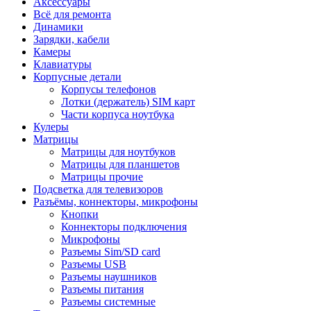
Аксессуары
Всё для ремонта
Динамики
Зарядки, кабели
Камеры
Клавиатуры
Корпусные детали
Корпусы телефонов
Лотки (держатель) SIM карт
Части корпуса ноутбука
Кулеры
Матрицы
Матрицы для ноутбуков
Матрицы для планшетов
Матрицы прочие
Подсветка для телевизоров
Разъёмы, коннекторы, микрофоны
Кнопки
Коннекторы подключения
Микрофоны
Разъемы Sim/SD card
Разъемы USB
Разъемы наушников
Разъемы питания
Разъемы системные