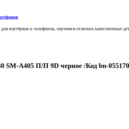
артфонов
ля ноутбуков и телефонов, научимся отличать качественные дет
0 SM-A405 П/П 9D черное /Код bn-05517