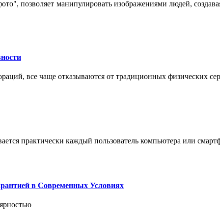
 фото", позволяет манипулировать изображениями людей, созда
вности
пораций, все чаще отказываются от традиционных физических се
вается практически каждый пользователь компьютера или смарт
арантией в Современных Условиях
лярностью