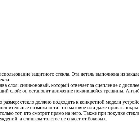
 использование защитного стекла. Эта деталь выполнена из зака
екла.
два слоя: силиконовый, который отвечает за сцепление с диспле
ющий слой: он остановит движение появившейся трещины. Ант
о размер: стекло должно подходить к конкретной модели устройс
полнительные возможности: это матовое или даже приват-покры
т только тот, кто смотрит прямо на него. Также при покупке сте
ждений, а слишком толстое не спасет от боковых.