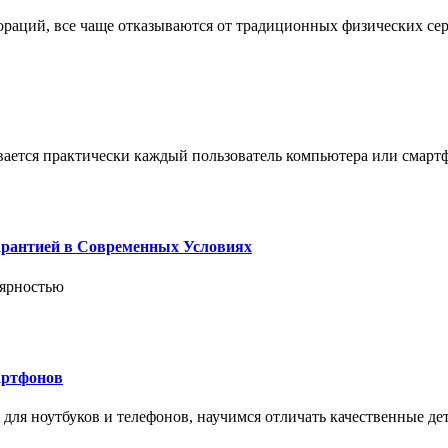
пораций, все чаще отказываются от традиционных физических се
вается практически каждый пользователь компьютера или смарт
арантией в Современных Условиях
лярностью
артфонов
ля ноутбуков и телефонов, научимся отличать качественные дет