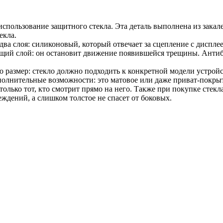
 использование защитного стекла. Эта деталь выполнена из зака
екла.
два слоя: силиконовый, который отвечает за сцепление с диспле
ющий слой: он остановит движение появившейся трещины. Ант
о размер: стекло должно подходить к конкретной модели устройс
полнительные возможности: это матовое или даже приват-покры
т только тот, кто смотрит прямо на него. Также при покупке сте
ждений, а слишком толстое не спасет от боковых.