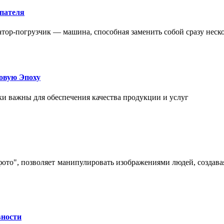
упателя
атор-погрузчик — машина, способная заменить собой сразу неск
овую Эпоху
и важны для обеспечения качества продукции и услуг
 фото", позволяет манипулировать изображениями людей, созда
вности