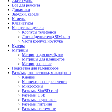
Аксессуары
Всё для ремонта
Динамики
Зарядки, кабели
Камеры
Клавиатуры
Корпусные детали
Корпусы телефонов
Лотки (держатель) SIM карт
Части корпуса ноутбука
Кулеры
Матрицы
Матрицы для ноутбуков
Матрицы для планшетов
Матрицы прочие
Подсветка для телевизоров
Разъёмы, коннекторы, микрофоны
Кнопки
Коннекторы подключения
Микрофоны
Разъемы Sim/SD card
Разъемы USB
Разъемы наушников
Разъемы питания
Разъемы системные