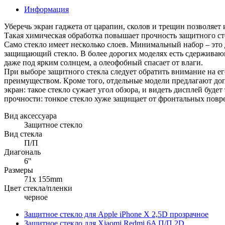
Информация
Уберечь экран гаджета от царапин, сколов и трещин позволяет
Такая химическая обработка повышает прочность защитного ст
Само стекло имеет несколько слоев. Минимальный набор – это 
защищающий стекло. В более дорогих моделях есть сдержива
даже под ярким солнцем, а олеофобный спасает от влаги.
При выборе защитного стекла следует обратить внимание на ег
преимуществом. Кроме того, отдельные модели предлагают до
экран: такое стекло сужает угол обзора, и видеть дисплей буде
прочности: тонкое стекло хуже защищает от фронтальных повре
Вид аксессуара
Защитное стекло
Вид стекла
П/П
Диагональ
6''
Размеры
71x 155mm
Цвет стекла/пленки
черное
Защитное стекло для Apple iPhone X 2,5D прозрачное
Защитное стекло для Xiaomi Redmi 6A П/П 2D