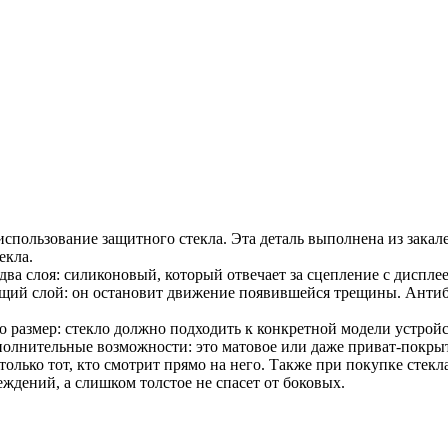
 использование защитного стекла. Эта деталь выполнена из зака
екла.
два слоя: силиконовый, который отвечает за сцепление с диспле
ющий слой: он остановит движение появившейся трещины. Ант
о размер: стекло должно подходить к конкретной модели устройс
полнительные возможности: это матовое или даже приват-покры
т только тот, кто смотрит прямо на него. Также при покупке сте
ждений, а слишком толстое не спасет от боковых.