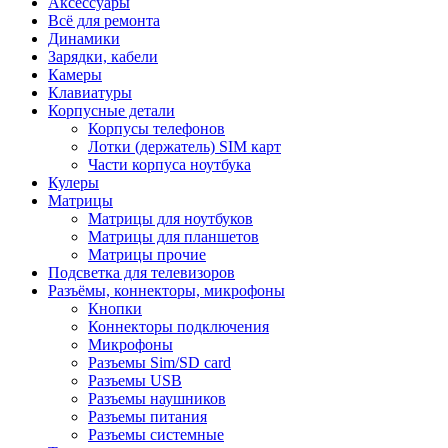
Аксессуары
Всё для ремонта
Динамики
Зарядки, кабели
Камеры
Клавиатуры
Корпусные детали
Корпусы телефонов
Лотки (держатель) SIM карт
Части корпуса ноутбука
Кулеры
Матрицы
Матрицы для ноутбуков
Матрицы для планшетов
Матрицы прочие
Подсветка для телевизоров
Разъёмы, коннекторы, микрофоны
Кнопки
Коннекторы подключения
Микрофоны
Разъемы Sim/SD card
Разъемы USB
Разъемы наушников
Разъемы питания
Разъемы системные