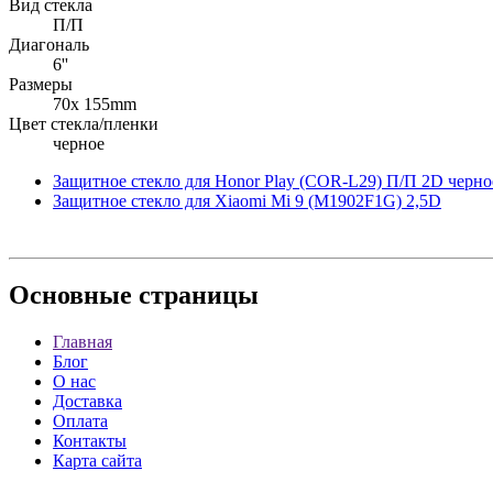
Вид стекла
П/П
Диагональ
6''
Размеры
70x 155mm
Цвет стекла/пленки
черное
Защитное стекло для Honor Play (COR-L29) П/П 2D черно
Защитное стекло для Xiaomi Mi 9 (M1902F1G) 2,5D
Основные
страницы
Главная
Блог
О нас
Доставка
Оплата
Контакты
Карта сайта