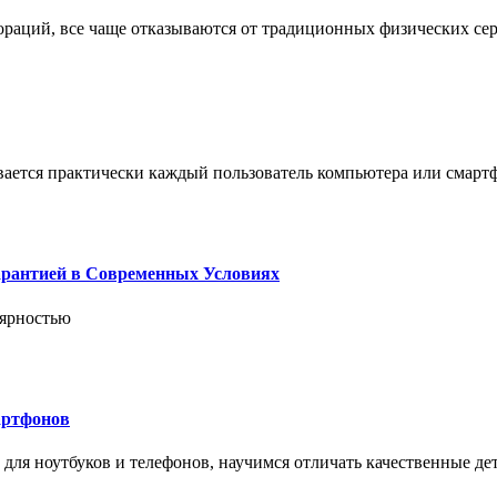
пораций, все чаще отказываются от традиционных физических се
вается практически каждый пользователь компьютера или смарт
арантией в Современных Условиях
лярностью
артфонов
ля ноутбуков и телефонов, научимся отличать качественные дет