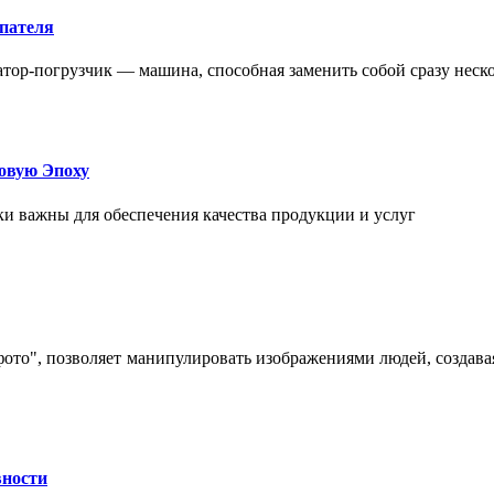
упателя
атор-погрузчик — машина, способная заменить собой сразу неск
овую Эпоху
и важны для обеспечения качества продукции и услуг
 фото", позволяет манипулировать изображениями людей, созда
вности