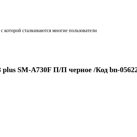
с которой сталкиваются многие пользователи
 plus SM-A730F П/П черное /Код bn-0562